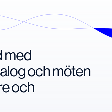
nd med
ialog och möten
re och