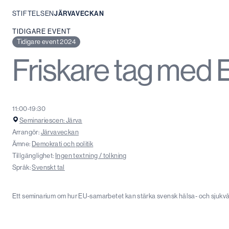
STIFTELSEN
JÄRVAVECKAN
Hoppa
TIDIGARE EVENT
till
Tidigare event 2024
innehåll
Friskare tag med 
11:00-19:30
Seminariescen: Järva
Arrangör:
Järvaveckan
Ämne:
Demokrati och politik
Tillgänglighet:
Ingen textning / tolkning
Språk:
Svenskt tal
Ett seminarium om hur EU-samarbetet kan stärka svensk hälsa- och sjukvå