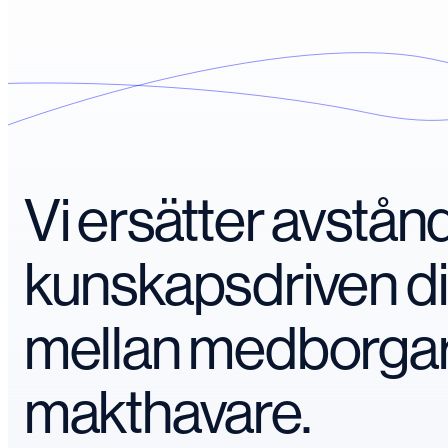
Vi ersätter avstå
kunskapsdriven d
mellan medborga
makthavare.