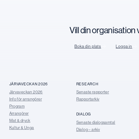
Vill din organisatio
Boka din plats
Logga in
JÄRVAVECKAN 2026
RESEARCH
Järvaveckan 2026
Senaste rapporter
Info för arrangörer
Rapportarkiv
Program
Arrangörer
DIALOG
Mat & dryck
Senaste dialogsamtal
Kultur & Unga
Dialog – arkiv