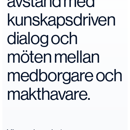
avstånd med
kunskapsdriven
dialog och
möten mellan
medborgare och
makthavare.