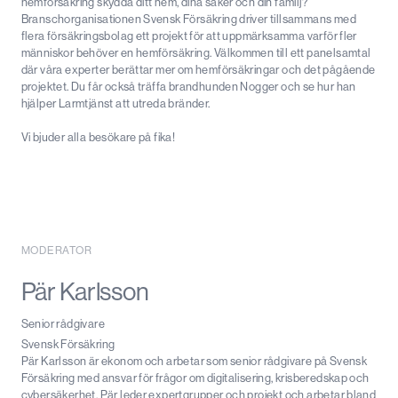
hemförsäkring skydda ditt hem, dina saker och din familj?
Branschorganisationen Svensk Försäkring driver tillsammans med
flera försäkringsbolag ett projekt för att uppmärksamma varför fler
människor behöver en hemförsäkring. Välkommen till ett panelsamtal
där våra experter berättar mer om hemförsäkringar och det pågående
projektet. Du får också träffa brandhunden Nogger och se hur han
hjälper Larmtjänst att utreda bränder.
Vi bjuder alla besökare på fika!
MODERATOR
Pär Karlsson
Senior rådgivare
Svensk Försäkring
Pär Karlsson är ekonom och arbetar som senior rådgivare på Svensk
Försäkring med ansvar för frågor om digitalisering, krisberedskap och
cybersäkerhet. Pär leder expertgrupper och projekt och arbetar bland