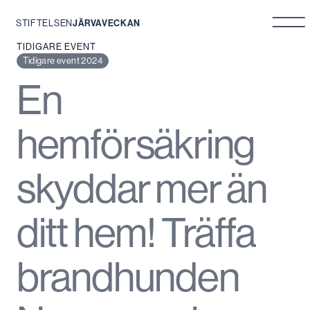
STIFTELSEN
JÄRVAVECKAN
Hoppa
TIDIGARE EVENT
till
Tidigare event 2024
innehåll
En
hemförsäkring
skyddar mer än
ditt hem! Träffa
brandhunden