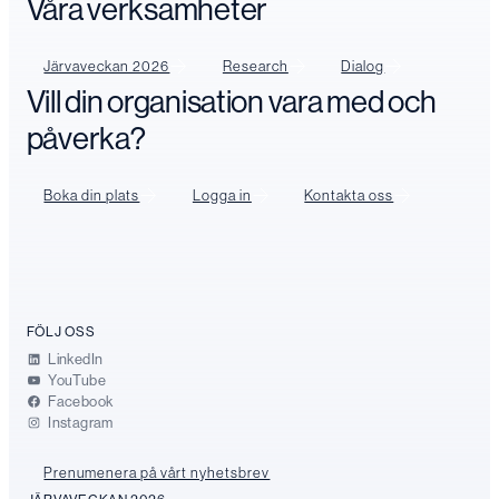
Våra verksamheter
Järvaveckan 2026
Research
Dialog
Vill din organisation vara med och
påverka?
Boka din plats
Logga in
Kontakta oss
FÖLJ OSS
LinkedIn
YouTube
Facebook
Instagram
Prenumenera på vårt nyhetsbrev