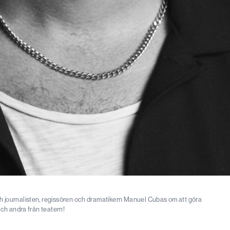
 journalisten, regissören och dramatikern Manuel Cubas om att göra
och andra från teatern!