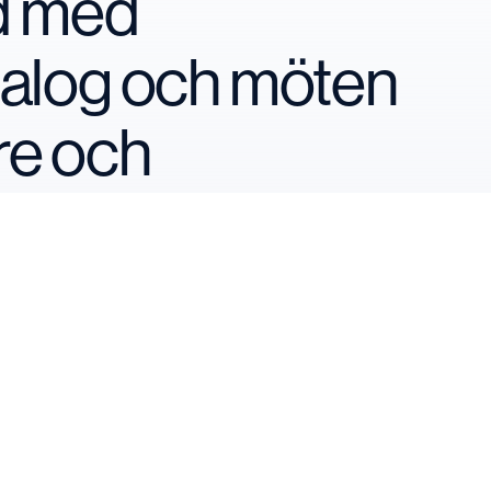
nd med
ialog och möten
re och
Vill din organisatio
Boka din plats
Logga in