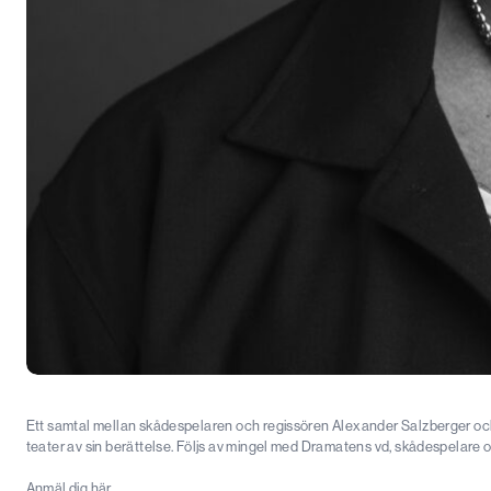
Ett samtal mellan skådespelaren och regissören Alexander Salzberger och
teater av sin berättelse. Följs av mingel med Dramatens vd, skådespelare 
Anmäl dig här
.