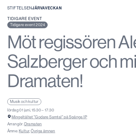
STIFTELSEN
JÄRVAVECKAN
Hoppa
TIDIGARE EVENT
till
Tidigare event 2024
innehåll
Möt regissören A
Salzberger och m
Dramaten!
Musik och kultur
lördag 01 juni, 15:30 – 17:30
Mingeltältet "Godare Samtal" på Spånga IP
Arrangör:
Dramaten
Ämne:
Kultur
,
Övriga ämnen