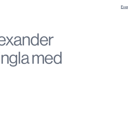
Eve
lexander
ingla med