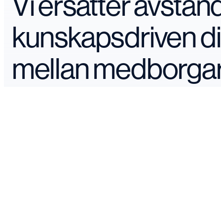
Vi ersätter avstå
kunskapsdriven d
mellan medborga
makthavare.
Våra verksamheter
Järvaveckan 2026
Research
Dialog