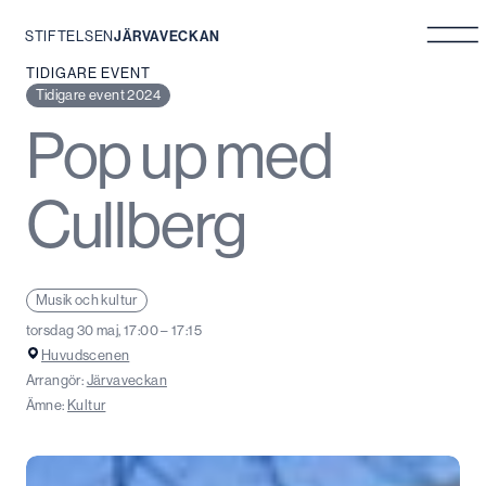
STIFTELSEN
JÄRVAVECKAN
Hoppa
TIDIGARE EVENT
till
Tidigare event 2024
innehåll
Pop up med
Cullberg
Musik och kultur
torsdag 30 maj, 17:00 – 17:15
Huvudscenen
Arrangör:
Järvaveckan
Ämne:
Kultur