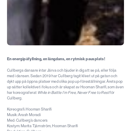
En energipåfyllning, en långdans, en rytmisk pausplats!
Cullbergs dansare intar Järva och bjuder in dig att se på, eller följa
med i dansen. Sedan 2019 har Cullberg tagit klivet ut på gatan och
dykt upp på öppna platser med olika pop up-föreställningar. Årets pop
up sätter kollektivet i fokus och är skapat av Hooman Sharifi, som även
har koreograferat
While in Battle I’m Free, Never Free to Rest
för
Cullberg.
Koreografi: Hooman Sharifi
Musik: Arash Moradi
Med: Cullberg’s dancers
Kostym: Marita Tjärnström, Hooman Sharifi