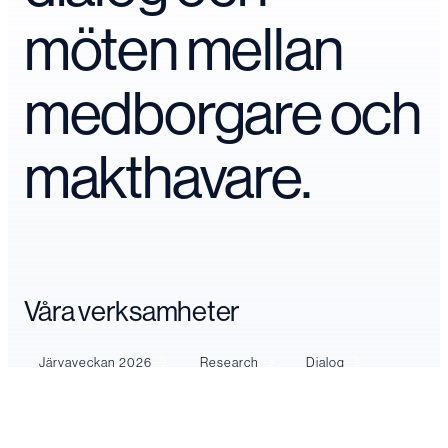
möten mellan
medborgare och
makthavare.
Våra verksamheter
Järvaveckan 2026
Research
Dialog
Vill din organisation vara med och
påverka?