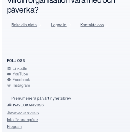
Vill din organisation vara med och
påverka?
Boka din plats
Logga in
Kontakta oss
FÖLJ OSS
LinkedIn
YouTube
Facebook
Instagram
Prenumenera på vårt nyhetsbrev
JÄRVAVECKAN 2026
Järvaveckan 2026
Info för arrangörer
Program