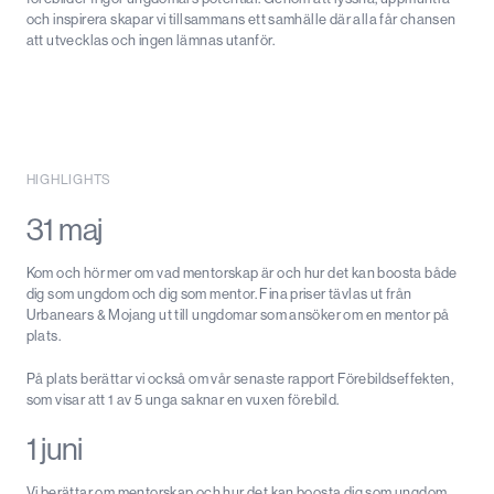
och inspirera skapar vi tillsammans ett samhälle där alla får chansen
att utvecklas och ingen lämnas utanför.
HIGHLIGHTS
31 maj
Kom och hör mer om vad mentorskap är och hur det kan boosta både
dig som ungdom och dig som mentor. Fina priser tävlas ut från
Urbanears & Mojang ut till ungdomar som ansöker om en mentor på
plats.
På plats berättar vi också om vår senaste rapport Förebildseffekten,
som visar att 1 av 5 unga saknar en vuxen förebild.
1 juni
Vi berättar om mentorskap och hur det kan boosta dig som ungdom