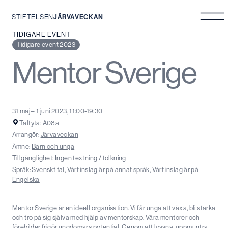
STIFTELSEN
JÄRVAVECKAN
Hoppa
TIDIGARE EVENT
till
Tidigare event 2023
innehåll
Mentor Sverige
31 maj – 1 juni 2023, 11:00-19:30
Tältyta: A08a
Arrangör:
Järvaveckan
Ämne:
Barn och unga
Tillgänglighet:
Ingen textning / tolkning
Språk:
Svenskt tal
,
Vårt inslag är på annat språk
,
Vårt inslag är på
Engelska
Mentor Sverige är en ideell organisation. Vi får unga att växa, bli starka
och tro på sig själva med hjälp av mentorskap. Våra mentorer och
förebilder frigör ungdomars potential. Genom att lyssna, uppmuntra