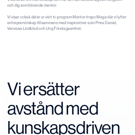
och dig som blivande mentor.
Vi visar också delar ur vårt tv-program Mentor Inspo Mega där vi lyfter
entreprenörskap tillsammans med inspiratörer som Prins Daniel,
Vanessa Lindblad och Ung Företagsamhet.
Vi ersätter
avstånd med
kunskapsdriven