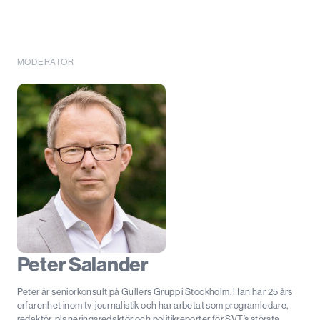
MODERATOR
Peter Salander
Peter är seniorkonsult på Gullers Grupp i Stockholm. Han har 25 års
erfarenhet inom tv-journalistik och har arbetat som programledare,
redaktör, planeringsredaktör och politikreporter för SVT’s största