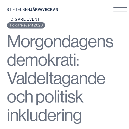
STIFTELSEN
JÄRVAVECKAN
Hoppa
TIDIGARE EVENT
till
Tidigare event 2023
innehåll
Morgondagens
demokrati:
Valdeltagande
och politisk
inkludering