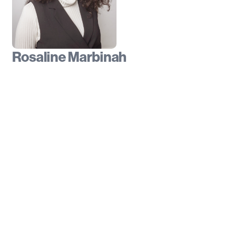
Rosaline Marbinah
F.d. Sveriges demokratiambassadör
Rosaline har många års erfarenhet av förtroendeuppdrag inom
folkrörelser, bland annat som tidigare ordförande för LSU – Sveriges
ungdomsorganisationer. Hon kommer senast från Regeringskansliet
där hon varit pressekreterare. Rosaline har varit en av regeringens
fyra demokratiambassadörer och har suttit i styrelsen för Forum Civ,
Ideell Arena, Arvsfondsdelegationen samt haft förtroendeuppdrag
inom EU och OSSE. De senaste åren har hon arbetat med
påverkansarbete, opinionsbildning och strategisk kommunikation.
PANELDELTAGARE