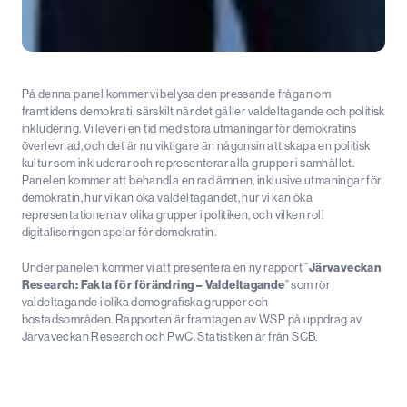
På denna panel kommer vi belysa den pressande frågan om
framtidens demokrati, särskilt när det gäller valdeltagande och politisk
inkludering. Vi lever i en tid med stora utmaningar för demokratins
överlevnad, och det är nu viktigare än någonsin att skapa en politisk
kultur som inkluderar och representerar alla grupper i samhället.
Panelen kommer att behandla en rad ämnen, inklusive utmaningar för
demokratin, hur vi kan öka valdeltagandet, hur vi kan öka
representationen av olika grupper i politiken, och vilken roll
digitaliseringen spelar för demokratin.
Under panelen kommer vi att presentera en ny rapport ”
Järvaveckan
Research: Fakta för förändring – Valdeltagande
” som rör
valdeltagande i olika demografiska grupper och
bostadsområden. Rapporten är framtagen av WSP på uppdrag av
Järvaveckan Research och PwC. Statistiken är från SCB.