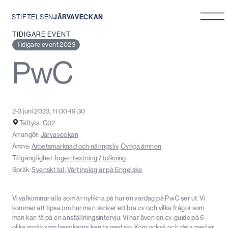
STIFTELSEN
JÄRVAVECKAN
Hoppa
TIDIGARE EVENT
till
Tidigare event 2023
innehåll
PwC
2-3 juni 2023, 11:00-19:30
Tältyta: C02
Arrangör:
Järvaveckan
Ämne:
Arbetsmarknad och näringsliv
,
Övriga ämnen
Tillgänglighet:
Ingen textning / tolkning
Språk:
Svenskt tal
,
Vårt inslag är på Engelska
Vi välkomnar alla som är nyfikna på hur en vardag på PwC ser ut. Vi
kommer att tipsa om hur man skriver ett bra cv och vilka frågor som
man kan få på en anställningsintervju. Vi har även en cv-guide på 6
olika språk som besökarna kan ta med sig. Kom också och dela med er