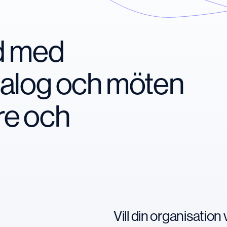
nd med
ialog och möten
re och
Vill din organisatio