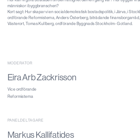
människor i byggbranschen?
Kort sagt: Hur skapar vi en socialdemokratisk bostadspolitik, i Järva, i St
ordförande Reformisterna, Anders Österberg, biträdande finansborgarråd, 
Västerort, Tomas Kullberg, ordförande Byggnads Stockholm- Gotland.
MODERATOR
Eira Arb Zackrisson
Vice ordförande
Reformisterna
PANELDELTAGARE
Markus Kallifatides