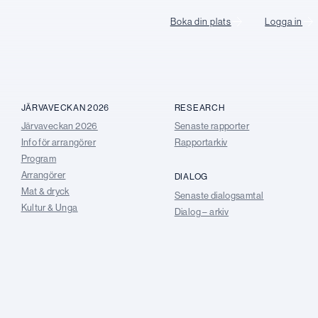
Boka din plats
Logga in
JÄRVAVECKAN 2026
RESEARCH
Järvaveckan 2026
Senaste rapporter
Info för arrangörer
Rapportarkiv
Program
Arrangörer
DIALOG
Mat & dryck
Senaste dialogsamtal
Kultur & Unga
Dialog – arkiv