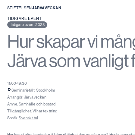
STIFTELSEN
JÄRVAVECKAN
Hoppa
TIDIGARE EVENT
till
Tidigare event 2023
innehåll
Hur skapar vi mån
Järva som vanligt 
11:00-19:30
Seminarietält: Stockholm
Arrangör:
Järvaveckan
Ämne:
Samhälle och bostad
Tillgänglighet:
Vi har textning
Språk:
Svenskt tal
Hur kan vi göra bostaden till den rättighet den en gång var? Hur bygger vi s