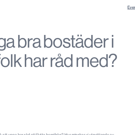
Eve
ga bra bostäder i
folk har råd med?
å att unga har råd att flytta hemifrån? Hur minskar vi utnyttjande av