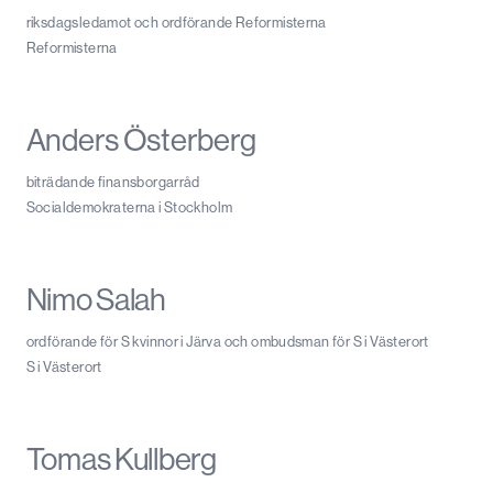
riksdagsledamot och ordförande Reformisterna
Reformisterna
Anders Österberg
biträdande finansborgarråd
Socialdemokraterna i Stockholm
Nimo Salah
ordförande för S kvinnor i Järva och ombudsman för S i Västerort
S i Västerort
Tomas Kullberg