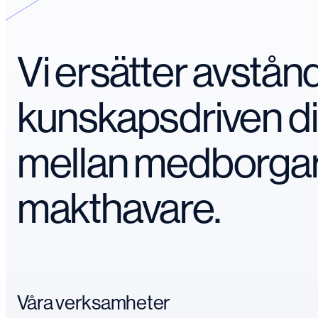
Vi ersätter avstå
kunskapsdriven d
mellan medborga
makthavare.
Våra verksamheter