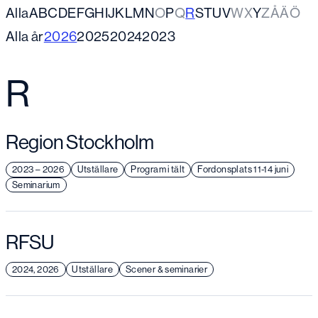
Alla
A
B
C
D
E
F
G
H
I
J
K
L
M
N
O
P
Q
R
S
T
U
V
W
X
Y
Z
Å
Ä
Ö
Alla år
2026
2025
2024
2023
R
Region Stockholm
2023 – 2026
Utställare
Program i tält
Fordonsplats 11-14 juni
Seminarium
RFSU
2024, 2026
Utställare
Scener & seminarier