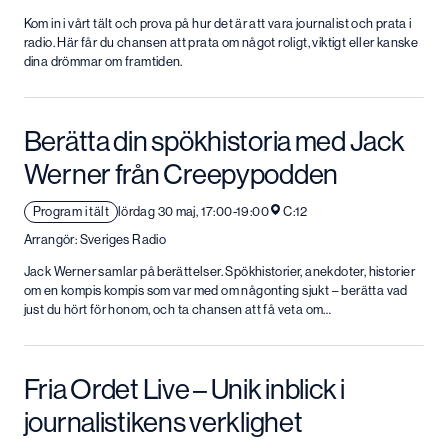
Kom in i vårt tält och prova på hur det är att vara journalist och prata i
radio. Här får du chansen att prata om något roligt, viktigt eller kanske
dina drömmar om framtiden.
Berätta din spökhistoria med Jack
Werner från Creepypodden
Program i tält
lördag 30 maj, 17:00-19:00
C:12
Arrangör: Sveriges Radio
Jack Werner samlar på berättelser. Spökhistorier, anekdoter, historier
om en kompis kompis som var med om någonting sjukt – berätta vad
just du hört för honom, och ta chansen att få veta om…
Fria Ordet Live – Unik inblick i
journalistikens verklighet