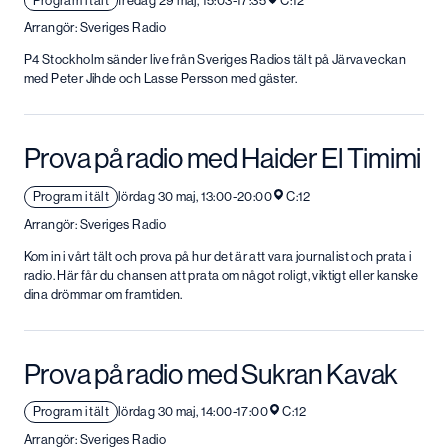
Program i tält
fredag 29 maj, 15:03-17:35
C:12
Arrangör: Sveriges Radio
P4 Stockholm sänder live från Sveriges Radios tält på Järvaveckan
med Peter Jihde och Lasse Persson med gäster.
Prova på radio med Haider El Timimi
Program i tält
lördag 30 maj, 13:00-20:00
C:12
Arrangör: Sveriges Radio
Kom in i vårt tält och prova på hur det är att vara journalist och prata i
radio. Här får du chansen att prata om något roligt, viktigt eller kanske
dina drömmar om framtiden.
Prova på radio med Sukran Kavak
Program i tält
lördag 30 maj, 14:00-17:00
C:12
Arrangör: Sveriges Radio