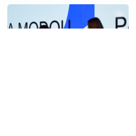
Kultur, poesi och nya idéer när
kulturaktörer möttes inför Järvaveckan
2026