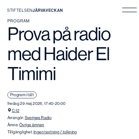
STIFTELSEN
JÄRVAVECKAN
Hoppa
PROGRAM
Prova på radio
till
innehåll
med Haider El
Timimi
Program i tält
fredag 29 maj 2026, 17:40-20:00
C:12
Arrangör:
Sveriges Radio
Ämne:
Övriga ämnen
Tillgänglighet:
Ingen textning / tolkning