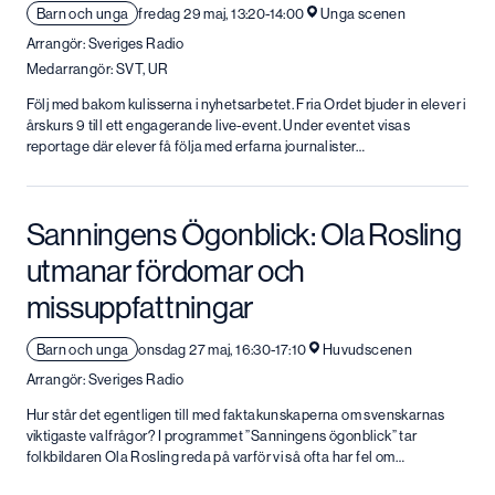
Barn och unga
fredag 29 maj, 13:20-14:00
Unga scenen
Arrangör: Sveriges Radio
Medarrangör: SVT, UR
Följ med bakom kulisserna i nyhetsarbetet. Fria Ordet bjuder in elever i
årskurs 9 till ett engagerande live-event. Under eventet visas
reportage där elever få följa med erfarna journalister…
Sanningens Ögonblick: Ola Rosling
utmanar fördomar och
missuppfattningar
Barn och unga
onsdag 27 maj, 16:30-17:10
Huvudscenen
Arrangör: Sveriges Radio
Hur står det egentligen till med faktakunskaperna om svenskarnas
viktigaste valfrågor? I programmet ”Sanningens ögonblick” tar
folkbildaren Ola Rosling reda på varför vi så ofta har fel om…