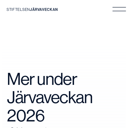
STIFTELSEN
JÄRVAVECKAN
Hoppa
till
innehåll
Mer under
Järvaveckan
2026