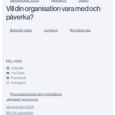
Järvaveckan 2026
Research
Dialog
Vill din organisation vara med och
påverka?
Boka din plats
Logga in
Kontakta oss
FÖLJ OSS
LinkedIn
YouTube
Facebook
Instagram
Prenumenera på vårt nyhetsbrev
JÄRVAVECKAN 2026
Järvaveckan 2026
Info för arrangörer