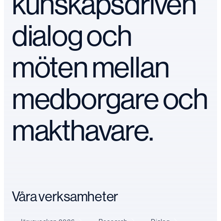
kunskapsdriven
dialog och
möten mellan
medborgare och
makthavare.
Våra verksamheter