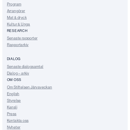
Program
Arrangörer
Mat & dryck
Kultur & Unga
RESEARCH
Senaste rapporter
Rapportarkiv
DIALOG
Senaste dialogsamtal
Dialog – arkiv
OM OSS
Om Stiftelsen Järvaveckan
English
Styrelse
Kansli
Press
Kontakta oss
Nyheter