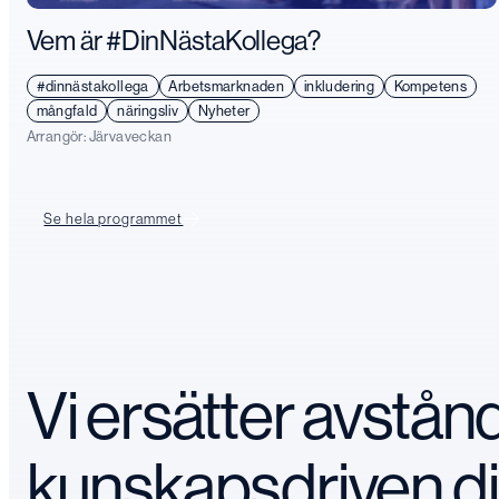
Vem är #DinNästaKollega?
#dinnästakollega
Arbetsmarknaden
inkludering
Kompetens
mångfald
näringsliv
Nyheter
Arrangör:
Järvaveckan
Se hela programmet
Vi ersätter avstå
kunskapsdriven d