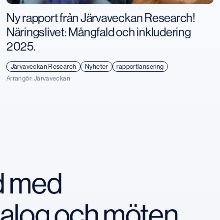
Ny rapport från Järvaveckan Research!
Näringslivet: Mångfald och inkludering
2025.
Järvaveckan Research
Nyheter
rapportlansering
Arrangör:
Järvaveckan
nd med
ialog och möten