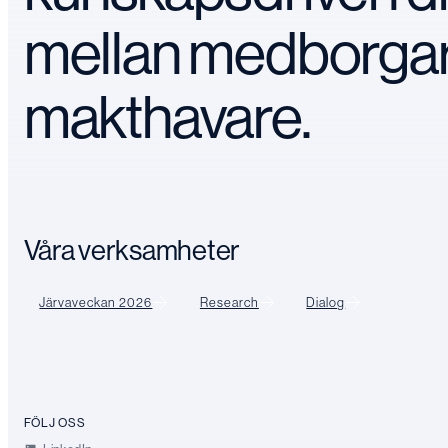
mellan medborga
makthavare.
Våra verksamheter
Järvaveckan 2026
Research
Dialog
FÖLJ OSS