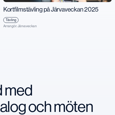
Kortfilmstävling på Järvaveckan 2025
Tävling
Arrangör:
Järvaveckan
nd med
ialog och möten