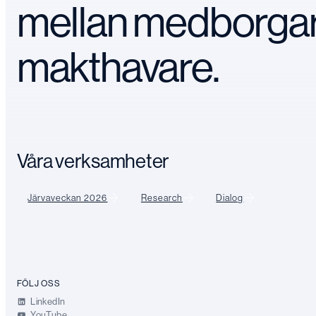
mellan medborga
makthavare.
Våra verksamheter
Järvaveckan 2026
Research
Dialog
FÖLJ OSS
LinkedIn
YouTube