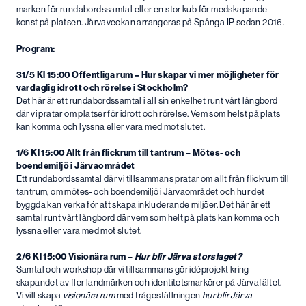
marken för rundabordssamtal eller en stor kub för medskapande
konst på platsen. Järvaveckan arrangeras på Spånga IP sedan 2016.
Program:
31/5 Kl 15:00 Offentliga rum – Hur skapar vi mer möjligheter för
vardaglig idrott och rörelse i Stockholm?
Det här är ett rundabordssamtal i all sin enkelhet runt vårt långbord
där vi pratar om platser för idrott och rörelse. Vem som helst på plats
kan komma och lyssna eller vara med mot slutet.
1/6 Kl 15:00 Allt från flickrum till tantrum – Mötes- och
boendemiljö i Järvaområdet
Ett rundabordssamtal där vi tillsammans pratar om allt från flickrum till
tantrum, om mötes- och boendemiljö i Järvaområdet och hur det
byggda kan verka för att skapa inkluderande miljöer. Det här är ett
samtal runt vårt långbord där vem som helt på plats kan komma och
lyssna eller vara med mot slutet.
2/6 Kl 15:00 Visionära rum –
Hur blir Järva storslaget?
Samtal och workshop där vi tillsammans gör idéprojekt kring
skapandet av fler landmärken och identitetsmarkörer på Järvafältet.
Vi vill skapa
visionära rum
med frågeställningen
hur blir Järva