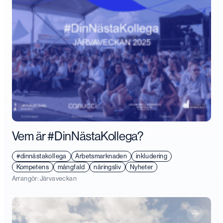
Vem är #DinNästaKollega?
#dinnästakollega
Arbetsmarknaden
inkludering
Kompetens
mångfald
näringsliv
Nyheter
Arrangör:
Järvaveckan