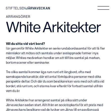
STIFTELSEN
JÄRVAVECKAN
Hoppa
ARRANGÖRER
White Arkitekter
till
innehåll
Vill du sitta vid vårt bord?
I år genomför White Arkitekter en serie rundabordssamtal för att få fler
människor att mötas och samtala under avslappnade former i nya
miljöer. Whites medverkan handlar om att tillföra samtal på marken,
bortom scener eller seminarier.
Tre olika samtal kommer äga rum runt ett långbord, ofta med
samskapande karaktär, där ett antal förinbjudna personer med olika
perspektiv deltar. Och där du som besökare kan vara med och sitta vid
bordet, stå runt om, och stanna kvar efteråt för fortsatt samtal utifrån
vem du är.
White Arkitekter har arrangerat samtal på olika sätt under
Järvaveckan sedan start. Allt ifrån en sociotopkarta för att prata med
Järvaveckans besökare vad de tycker om Järva till en paviljong på