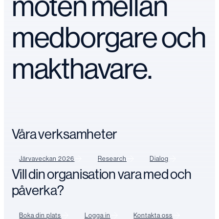
möten mellan
medborgare och
makthavare.
Våra verksamheter
Järvaveckan 2026
Research
Dialog
Vill din organisation vara med och
påverka?
Boka din plats
Logga in
Kontakta oss