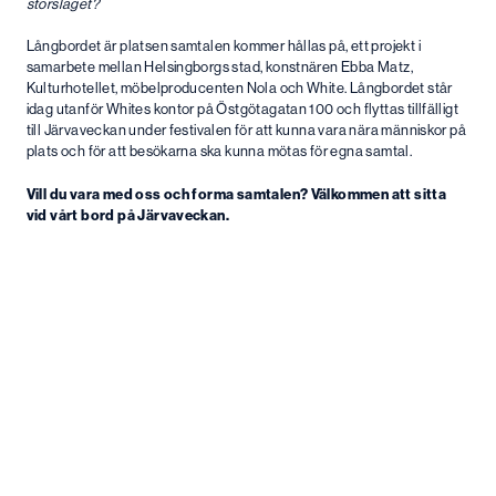
storslaget?
Långbordet är platsen samtalen kommer hållas på, ett projekt i
samarbete mellan Helsingborgs stad, konstnären Ebba Matz,
Kulturhotellet, möbelproducenten Nola och White. Långbordet står
idag utanför Whites kontor på Östgötagatan 100 och flyttas tillfälligt
till Järvaveckan under festivalen för att kunna vara nära människor på
plats och för att besökarna ska kunna mötas för egna samtal.
Vill du vara med oss och forma samtalen? Välkommen att sitta
vid vårt bord på Järvaveckan.