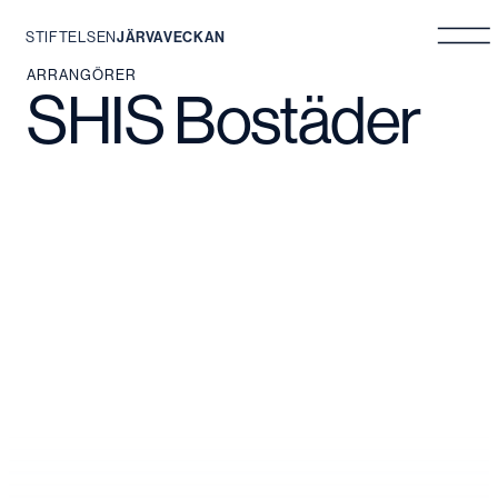
STIFTELSEN
JÄRVAVECKAN
Hoppa
ARRANGÖRER
SHIS Bostäder
till
innehåll