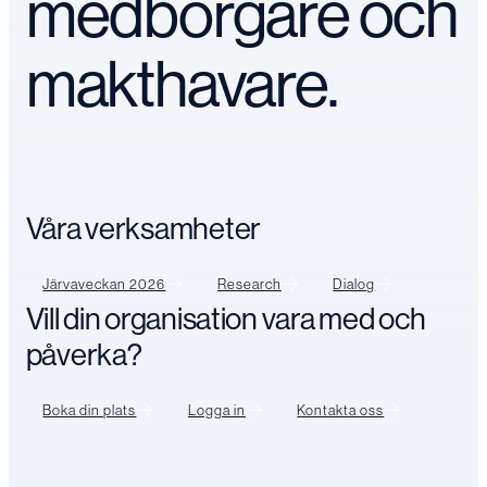
medborgare och
makthavare.
Våra verksamheter
Järvaveckan 2026
Research
Dialog
Vill din organisation vara med och
påverka?
Boka din plats
Logga in
Kontakta oss