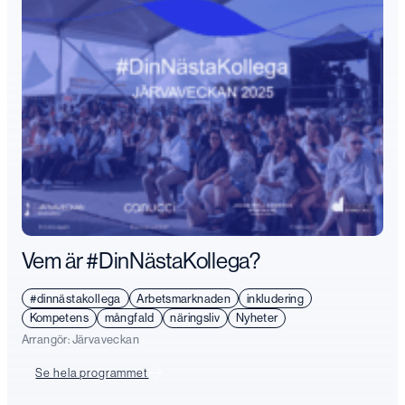
Vem är #DinNästaKollega?
#dinnästakollega
Arbetsmarknaden
inkludering
Kompetens
mångfald
näringsliv
Nyheter
Arrangör:
Järvaveckan
Se hela programmet