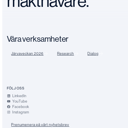
makthavare.
Våra verksamheter
Järvaveckan 2026
Research
Dialog
FÖLJ OSS
LinkedIn
YouTube
Facebook
Instagram
Prenumenera på vårt nyhetsbrev