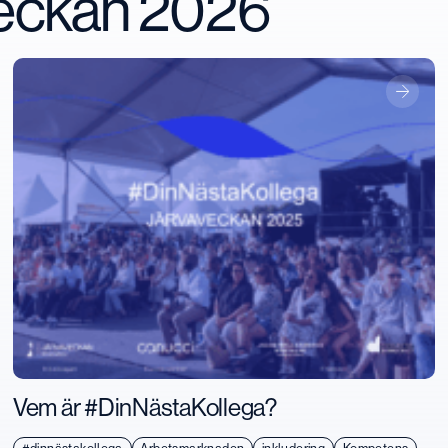
veckan 2026
Vem är #DinNästaKollega?