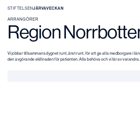
STIFTELSEN
JÄRVAVECKAN
Hoppa
ARRANGÖRER
Region Norrbotte
till
innehåll
Vi jobbar tillsammans dygnet runt, året runt, för att ge alla medborgare i l
den avgörande skillnaden för patienten. Alla behövs och vi lär av varandra.