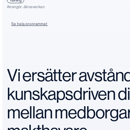
Tävling
Arrangör:
Järvaveckan
Se hela programmet
Vi ersätter avstå
kunskapsdriven d
mellan medborga