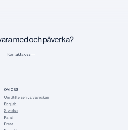
n vara med och påverka?
Kontakta oss
OM OSS
Om Stiftelsen Järvaveckan
English
Styrelse
Kansli
Press