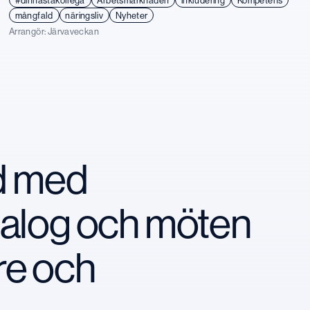
#dinnästakollega
Arbetsmarknaden
inkludering
Kompetens
mångfald
näringsliv
Nyheter
Arrangör:
Järvaveckan
nd med
ialog och möten
re och