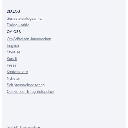
DIALOG
Senaste dialogsamtal
Dialog – arkiv
OM OSS
Om Stiftelsen Järvaveckan
English
Styrelse
Kansli
Press
Kontakta oss
Nyheter
Sök pressackreditering
Cookie- och Integritetspolicy
2025©Järvaveckan