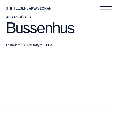
STIFTELSEN
JÄRVAVECKAN
Hoppa
ARRANGÖRER
Bussenhus
till
innehåll
Utställare 2-3 juni, tältyta: E06a