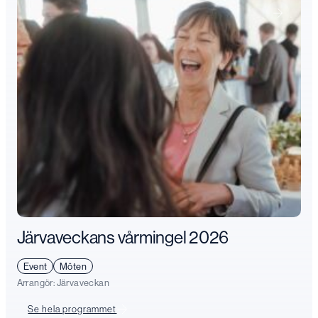
Järvaveckans vårmingel 2026
Event
Möten
Arrangör:
Järvaveckan
Se hela programmet