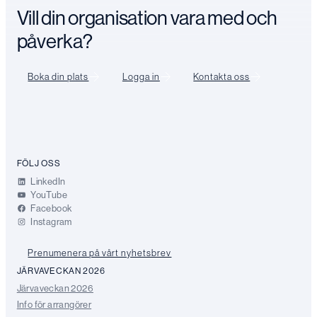
Vill din organisation vara med och
påverka?
Boka din plats
Logga in
Kontakta oss
FÖLJ OSS
LinkedIn
YouTube
Facebook
Instagram
Prenumenera på vårt nyhetsbrev
JÄRVAVECKAN 2026
Järvaveckan 2026
Info för arrangörer