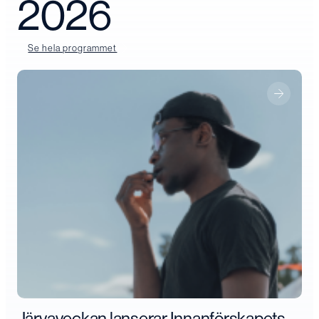
2026
Se hela programmet
Järvaveckan lanserar Innanförskapets