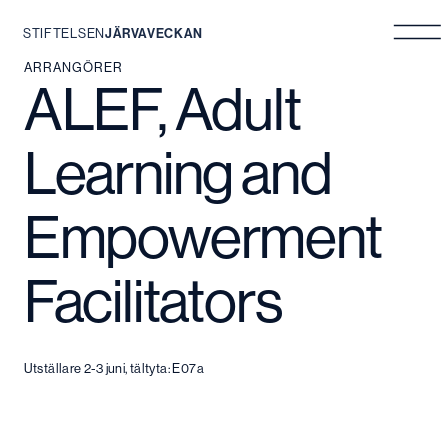
STIFTELSEN
JÄRVAVECKAN
Hoppa
ARRANGÖRER
ALEF, Adult
till
innehåll
Learning and
Empowerment
Facilitators
Utställare 2-3 juni, tältyta: E07a