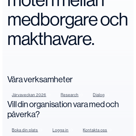
möten mellan
medborgare och
makthavare.
Våra verksamheter
Järvaveckan 2026
Research
Dialog
Vill din organisation vara med och
påverka?
Boka din plats
Logga in
Kontakta oss