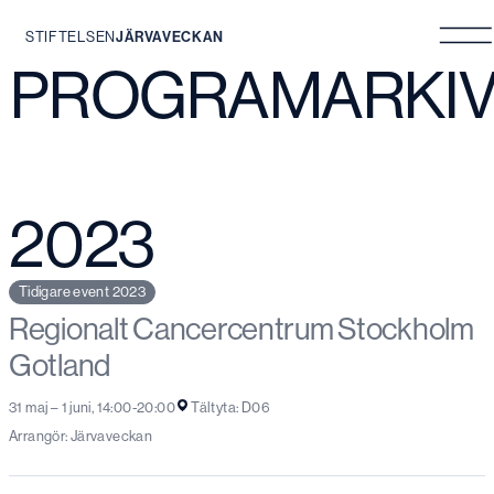
STIFTELSEN
JÄRVAVECKAN
PROGRAMARKI
Hoppa
till
innehåll
2023
Tidigare event 2023
Regionalt Cancercentrum Stockholm
Gotland
31 maj – 1 juni, 14:00-20:00
Tältyta: D06
Arrangör: Järvaveckan