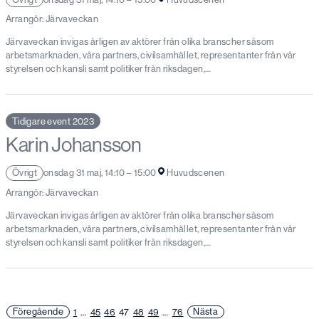
Arrangör: Järvaveckan
Järvaveckan invigas årligen av aktörer från olika branscher såsom
arbetsmarknaden, våra partners, civilsamhället, representanter från vår
styrelsen och kansli samt politiker från riksdagen,…
Tidigare event 2023
Karin Johansson
Övrigt
onsdag 31 maj, 14:10 – 15:00
Huvudscenen
Arrangör: Järvaveckan
Järvaveckan invigas årligen av aktörer från olika branscher såsom
arbetsmarknaden, våra partners, civilsamhället, representanter från vår
styrelsen och kansli samt politiker från riksdagen,…
Föregående
1
…
45
46
47
48
49
…
76
Nästa