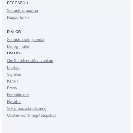
RESEARCH
Senaste rapporter
Rapportarkiv
DIALOG
Senaste dialogsamtal
Dialog – arkiv
OM OSS
Om Stiftelsen Järvaveckan
English
Styrelse
Kansli
Press
Kontakta oss
Nyheter
Sök pressackreditering
Cookie- och Integritetspolicy