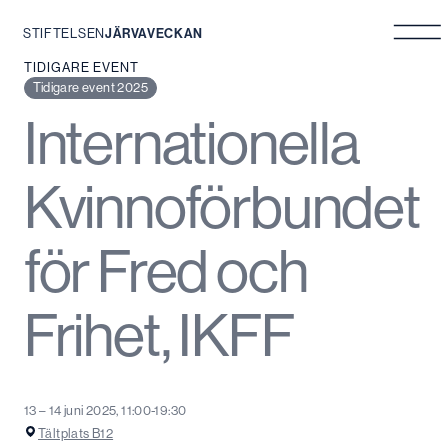
STIFTELSEN
JÄRVAVECKAN
Hoppa
TIDIGARE EVENT
till
Tidigare event 2025
innehåll
Internationella
Kvinnoförbundet
för Fred och
Frihet, IKFF
13 – 14 juni 2025, 11:00-19:30
Tältplats B12