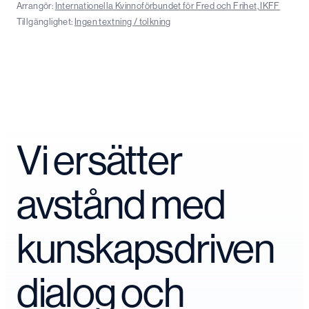
Arrangör:
Internationella Kvinnoförbundet för Fred och Frihet, IKFF
Tillgänglighet:
Ingen textning / tolkning
Vi ersätter
avstånd med
kunskapsdriven
dialog och