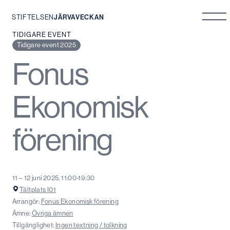
STIFTELSEN
JÄRVAVECKAN
Hoppa
TIDIGARE EVENT
till
Tidigare event 2025
innehåll
Fonus
Ekonomisk
förening
11 – 12 juni 2025, 11:00-19:30
Tältplats I01
Arrangör:
Fonus Ekonomisk förening
Ämne:
Övriga ämnen
Tillgänglighet:
Ingen textning / tolkning