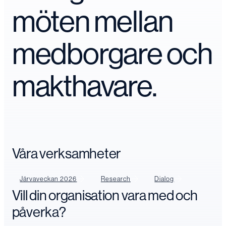
möten mellan
medborgare och
makthavare.
Våra verksamheter
Järvaveckan 2026
Research
Dialog
Vill din organisation vara med och
påverka?