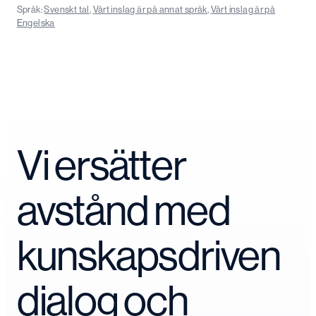
Språk:
Svenskt tal
,
Vårt inslag är på annat språk
,
Vårt inslag är på
Engelska
Vi ersätter
avstånd med
kunskapsdriven
dialog och