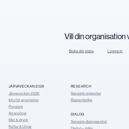
Vill din organisatio
Boka din plats
Logga in
JÄRVAVECKAN 2026
RESEARCH
Järvaveckan 2026
Senaste rapporter
Info för arrangörer
Rapportarkiv
Program
Arrangörer
DIALOG
Mat & dryck
Senaste dialogsamtal
Kultur & Unga
Dialog – arkiv