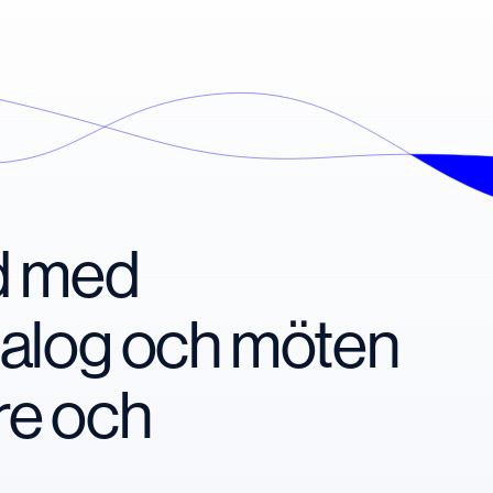
nd med
ialog och möten
re och