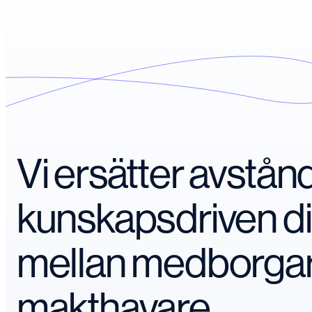
Vi ersätter avstå
kunskapsdriven d
mellan medborga
makthavare.