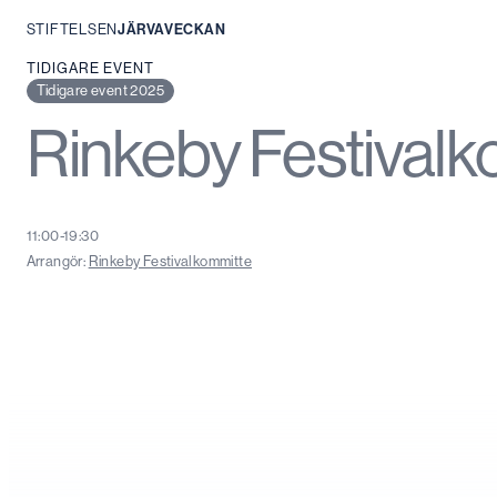
STIFTELSEN
JÄRVAVECKAN
Hoppa
TIDIGARE EVENT
till
Tidigare event 2025
innehåll
Rinkeby Festival
11:00-19:30
Arrangör:
Rinkeby Festivalkommitte