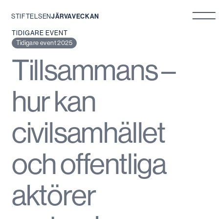
STIFTELSEN
JÄRVAVECKAN
Hoppa
TIDIGARE EVENT
till
Tidigare event 2025
innehåll
Tillsammans –
hur kan
civilsamhället
och offentliga
aktörer