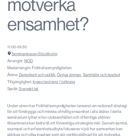
motverka
ensamhet?
11:00-19:30
Seminariescen Stockholm
Arrangör:
NOD
Medarrangör: Folkhälsomyndigheten
Ämne:
Demokrati och politik
,
Övriga ämnen
,
Samhälle och bostad
Tillgänglighet:
Ingen textning / tolkning
Språk:
Svenskt tal
Under våren har Folkhälsomyndigheten lanserat en nationell strategi
för att förebygga och minska ofrivillig ensamhet i alla åldrar. I detta
seminarium lyfter vi hur civilsamhället och offentliga aktörer
tillsammans kan bidra till att förverkliga strategins mål. Genom samtal,
exempel och erfarenhetsutbyte fokuserar vi på hur samverkan kan
stärkas och vilka insatser som gör verklig skillnad för att motverka