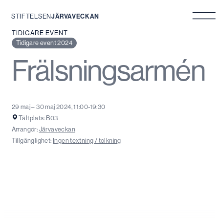
STIFTELSEN
JÄRVAVECKAN
Hoppa
TIDIGARE EVENT
till
Tidigare event 2024
innehåll
Frälsningsarmén
29 maj – 30 maj 2024, 11:00-19:30
Tältplats: B03
Arrangör:
Järvaveckan
Tillgänglighet:
Ingen textning / tolkning