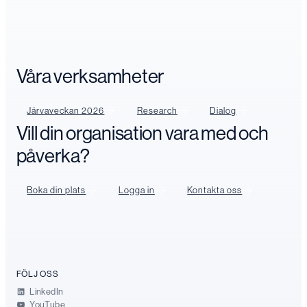
Våra verksamheter
Järvaveckan 2026
Research
Dialog
Vill din organisation vara med och
påverka?
Boka din plats
Logga in
Kontakta oss
FÖLJ OSS
LinkedIn
YouTube