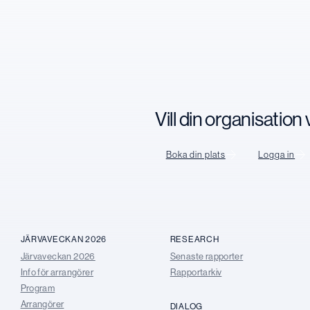
Vill din organisatio
Boka din plats
Logga in
JÄRVAVECKAN 2026
RESEARCH
Järvaveckan 2026
Senaste rapporter
Info för arrangörer
Rapportarkiv
Program
Arrangörer
DIALOG