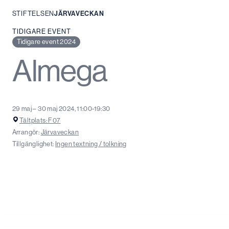
STIFTELSEN
JÄRVAVECKAN
Hoppa
TIDIGARE EVENT
till
Tidigare event 2024
innehåll
Almega
29 maj – 30 maj 2024, 11:00-19:30
Tältplats: F07
Arrangör:
Järvaveckan
Tillgänglighet:
Ingen textning / tolkning