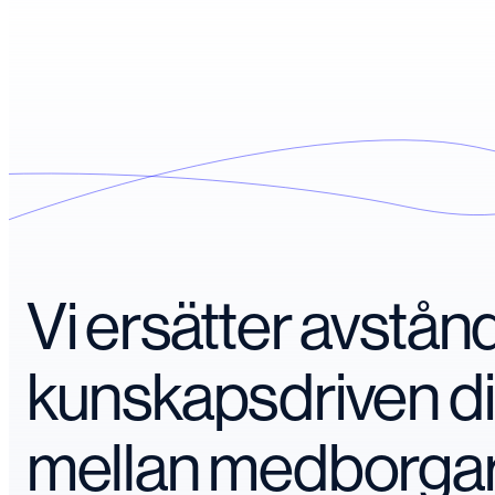
Vi ersätter avstå
kunskapsdriven d
mellan medborga