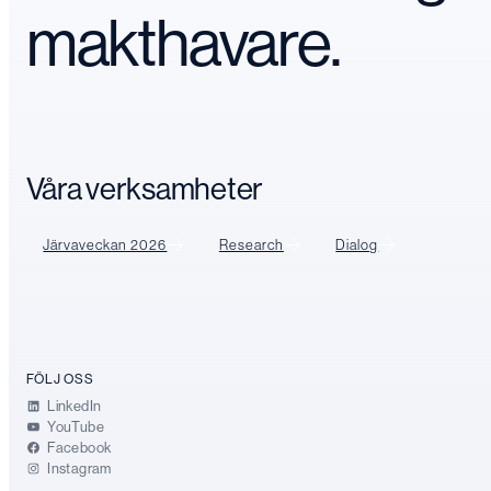
makthavare.
Våra verksamheter
Järvaveckan 2026
Research
Dialog
FÖLJ OSS
LinkedIn
YouTube
Facebook
Instagram