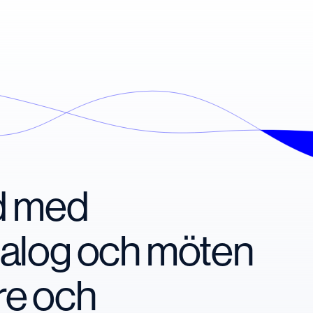
nd med
ialog och möten
re och