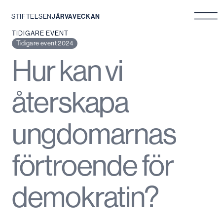
STIFTELSEN
JÄRVAVECKAN
Hoppa
TIDIGARE EVENT
till
Tidigare event 2024
innehåll
Hur kan vi
återskapa
ungdomarnas
förtroende för
demokratin?