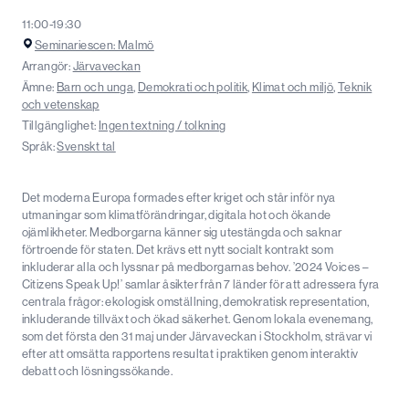
11:00-19:30
Seminariescen: Malmö
Arrangör:
Järvaveckan
Ämne:
Barn och unga
,
Demokrati och politik
,
Klimat och miljö
,
Teknik
och vetenskap
Tillgänglighet:
Ingen textning / tolkning
Språk:
Svenskt tal
Det moderna Europa formades efter kriget och står inför nya
utmaningar som klimatförändringar, digitala hot och ökande
ojämlikheter. Medborgarna känner sig utestängda och saknar
förtroende för staten. Det krävs ett nytt socialt kontrakt som
inkluderar alla och lyssnar på medborgarnas behov. ’2024 Voices –
Citizens Speak Up!’ samlar åsikter från 7 länder för att adressera fyra
centrala frågor: ekologisk omställning, demokratisk representation,
inkluderande tillväxt och ökad säkerhet. Genom lokala evenemang,
som det första den 31 maj under Järvaveckan i Stockholm, strävar vi
efter att omsätta rapportens resultat i praktiken genom interaktiv
debatt och lösningssökande.