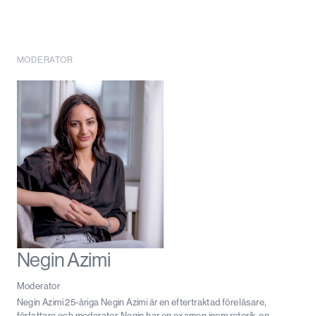
MODERATOR
Negin Azimi
Moderator
Negin Azimi 25-åriga Negin Azimi är en eftertraktad föreläsare,
författare och moderator. Negin har en examen inom retorik, en