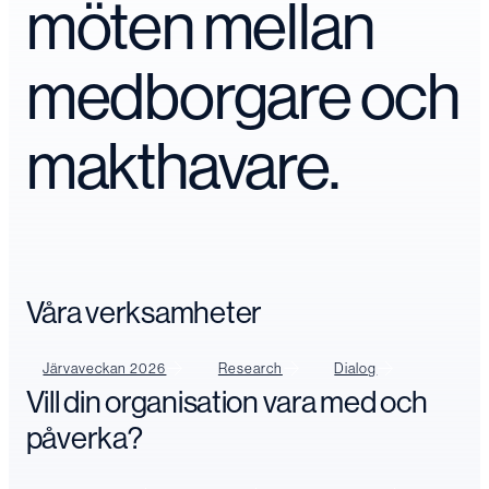
möten mellan
medborgare och
makthavare.
Våra verksamheter
Järvaveckan 2026
Research
Dialog
Vill din organisation vara med och
påverka?