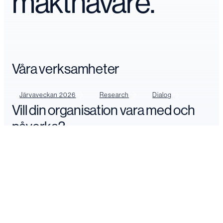
makthavare.
Våra verksamheter
Järvaveckan 2026
Research
Dialog
Vill din organisation vara med och
påverka?
Boka din plats
Logga in
Kontakta oss
FÖLJ OSS