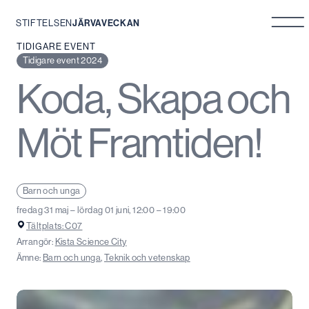
STIFTELSEN
JÄRVAVECKAN
Hoppa
TIDIGARE EVENT
till
Tidigare event 2024
innehåll
Koda, Skapa och
Möt Framtiden!
Barn och unga
fredag 31 maj – lördag 01 juni, 12:00 – 19:00
Tältplats: C07
Arrangör:
Kista Science City
Ämne:
Barn och unga
,
Teknik och vetenskap