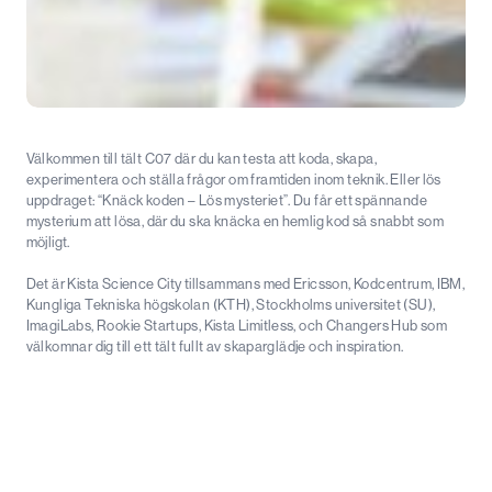
Välkommen till tält C07 där du kan testa att koda, skapa,
experimentera och ställa frågor om framtiden inom teknik. Eller lös
uppdraget: “Knäck koden – Lös mysteriet”. Du får ett spännande
mysterium att lösa, där du ska knäcka en hemlig kod så snabbt som
möjligt.
Det är Kista Science City tillsammans med Ericsson, Kodcentrum, IBM,
Kungliga Tekniska högskolan (KTH), Stockholms universitet (SU),
ImagiLabs, Rookie Startups, Kista Limitless, och Changers Hub som
välkomnar dig till ett tält fullt av skaparglädje och inspiration.