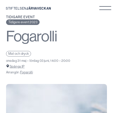
STIFTELSEN
JÄRVAVECKAN
Hoppa
TIDIGARE EVENT
till
Tidigare event 2023
innehåll
Fogarolli
Mat och dryck
onsdag 31 maj – lördag 03 juni, 14:00 – 20:00
Spånga IP
Arrangör:
Fogarolli