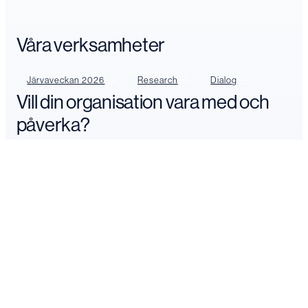
Våra verksamheter
Järvaveckan 2026
Research
Dialog
Vill din organisation vara med och
påverka?
Boka din plats
Logga in
Kontakta oss
FÖLJ OSS
LinkedIn
YouTube
Facebook
Instagram