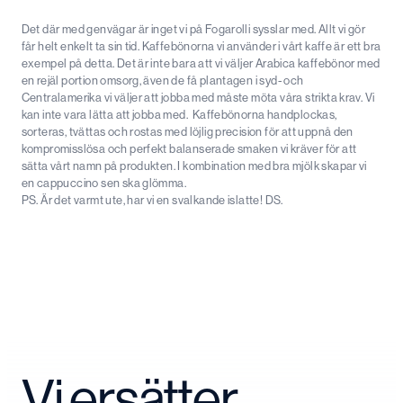
Det där med genvägar är inget vi på Fogarolli sysslar med. Allt vi gör
får helt enkelt ta sin tid. Kaffebönorna vi använder i vårt kaffe är ett bra
exempel på detta. Det är inte bara att vi väljer Arabica kaffebönor med
en rejäl portion omsorg, även de få plantagen i syd- och
Centralamerika vi väljer att jobba med måste möta våra strikta krav. Vi
kan inte vara lätta att jobba med. Kaffebönorna handplockas,
sorteras, tvättas och rostas med löjlig precision för att uppnå den
kompromisslösa och perfekt balanserade smaken vi kräver för att
sätta vårt namn på produkten. I kombination med bra mjölk skapar vi
en cappuccino sen ska glömma.
PS. Är det varmt ute, har vi en svalkande islatte! DS.
Vi ersätter