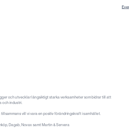
Eve
gger och utvecklar långsiktigt starka verksamheter som bidrar till att
 och industri.
illsammans vill vi vara en positiv förändringskraft i samhället.
, Hemköp, Dagab, Novax samt Martin & Servera