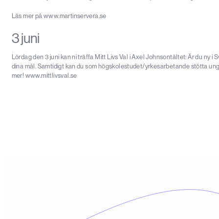
Läs mer på www.martinservera.se
3 juni
Lördag den 3 juni kan ni träffa Mitt Livs Val i Axel Johnsontältet: Är du ny i
dina mål. Samtidigt kan du som högskolestudet/yrkesarbetande stötta ungd
mer! www.mittlivsval.se