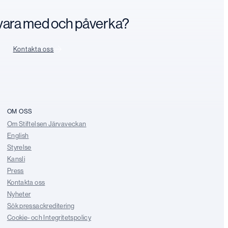
n vara med och påverka?
Kontakta oss
OM OSS
Om Stiftelsen Järvaveckan
English
Styrelse
Kansli
Press
Kontakta oss
Nyheter
Sök pressackreditering
Cookie- och Integritetspolicy