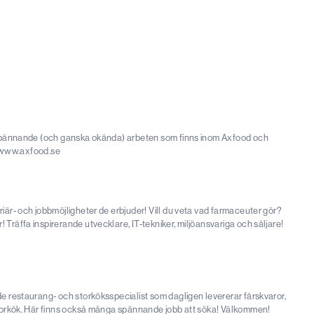
la spännande (och ganska okända) arbeten som finns inom Axfood och
 www.axfood.se
riär- och jobbmöjligheter de erbjuder! Vill du veta vad farmaceuter gör?
 Träffa inspirerande utvecklare, IT-tekniker, miljöansvariga och säljare!
nde restaurang- och storköksspecialist som dagligen levererar färskvaror,
h storkök. Här finns också många spännande jobb att söka! Välkommen!