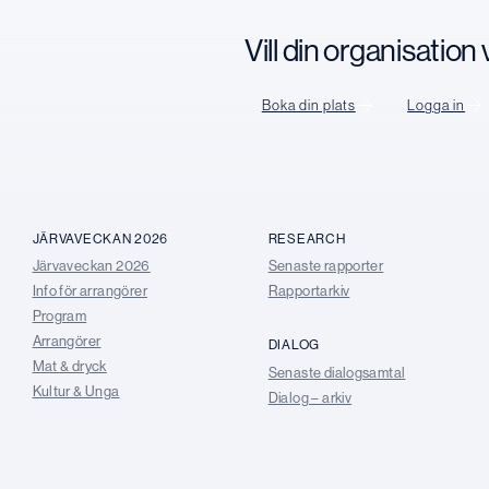
Vill din organisatio
Boka din plats
Logga in
JÄRVAVECKAN 2026
RESEARCH
Järvaveckan 2026
Senaste rapporter
Info för arrangörer
Rapportarkiv
Program
Arrangörer
DIALOG
Mat & dryck
Senaste dialogsamtal
Kultur & Unga
Dialog – arkiv