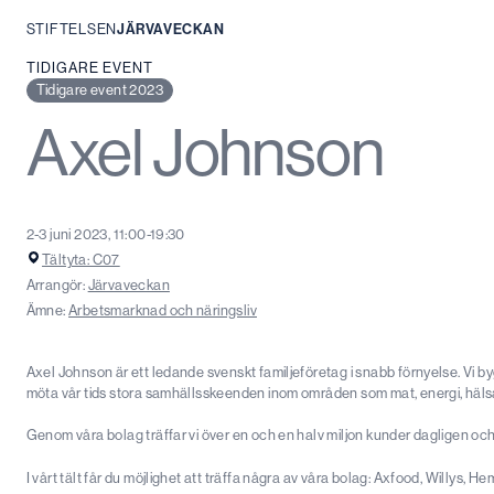
STIFTELSEN
JÄRVAVECKAN
Hoppa
TIDIGARE EVENT
till
Tidigare event 2023
innehåll
Axel Johnson
2-3 juni 2023, 11:00-19:30
Tältyta: C07
Arrangör:
Järvaveckan
Ämne:
Arbetsmarknad och näringsliv
Axel Johnson är ett ledande svenskt familjeföretag i snabb förnyelse. Vi by
möta vår tids stora samhällsskeenden inom områden som mat, energi, hälsa
Genom våra bolag träffar vi över en och en halv miljon kunder dagligen och t
I vårt tält får du möjlighet att träffa några av våra bolag: Axfood, Willys