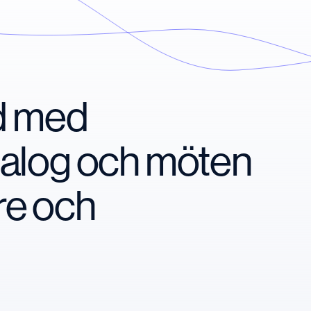
nd med
ialog och möten
re och