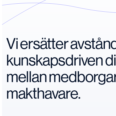
Vi ersätter avstå
kunskapsdriven d
mellan medborga
makthavare.