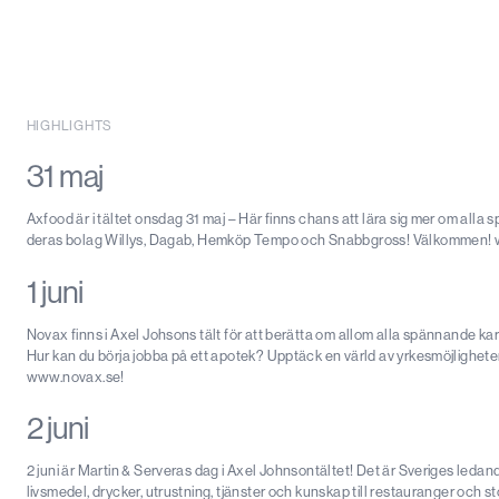
HIGHLIGHTS
31 maj
Axfood är i tältet onsdag 31 maj – Här finns chans att lära sig mer om al
deras bolag Willys, Dagab, Hemköp Tempo och Snabbgross! Välkommen!
1 juni
Novax finns i Axel Johsons tält för att berätta om allom alla spännande kar
Hur kan du börja jobba på ett apotek? Upptäck en värld av yrkesmöjligheter!
www.novax.se!
2 juni
2 juni är Martin & Serveras dag i Axel Johnsontältet! Det är Sveriges leda
livsmedel, drycker, utrustning, tjänster och kunskap till restauranger oc