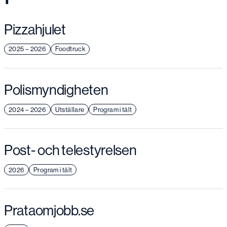
Pizzahjulet
2025 – 2026
Foodtruck
Polismyndigheten
2024 – 2026
Utställare
Program i tält
Post- och telestyrelsen
2026
Program i tält
Prataomjobb.se