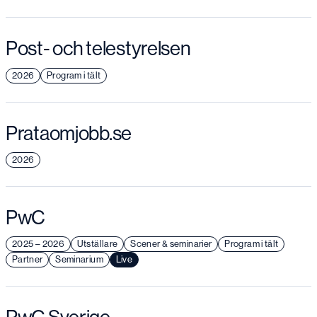
Post- och telestyrelsen
2026
Program i tält
Prataomjobb.se
2026
PwC
2025 – 2026
Utställare
Scener & seminarier
Program i tält
Partner
Seminarium
Live
PwC Sverige