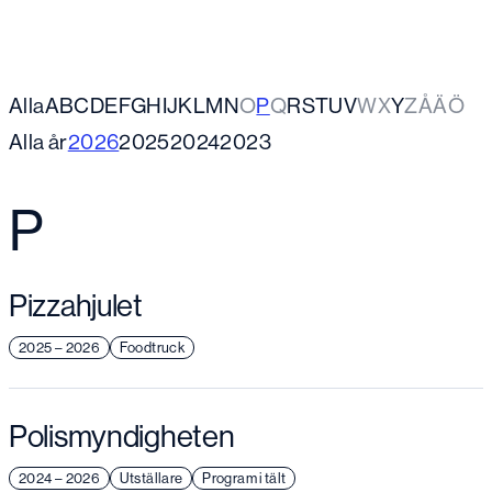
Alla
A
B
C
D
E
F
G
H
I
J
K
L
M
N
O
P
Q
R
S
T
U
V
W
X
Y
Z
Å
Ä
Ö
Alla år
2026
2025
2024
2023
P
Pizzahjulet
2025 – 2026
Foodtruck
Polismyndigheten
2024 – 2026
Utställare
Program i tält