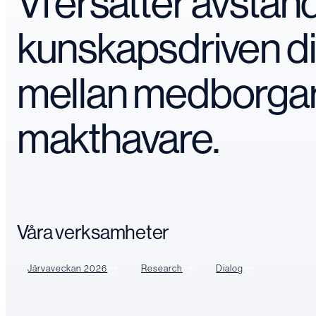
Vi ersätter avstå
kunskapsdriven d
mellan medborga
makthavare.
Våra verksamheter
Järvaveckan 2026
Research
Dialog