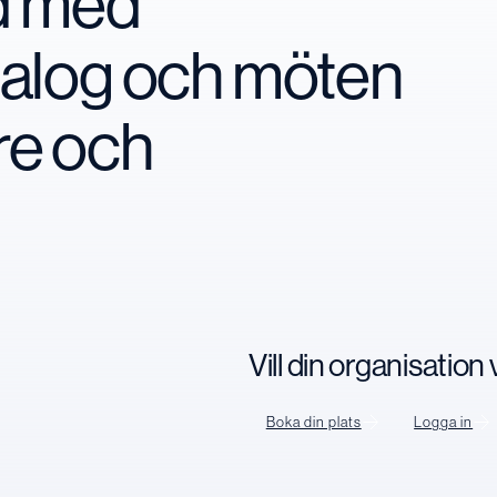
nd med
ialog och möten
re och
Vill din organisatio
Boka din plats
Logga in