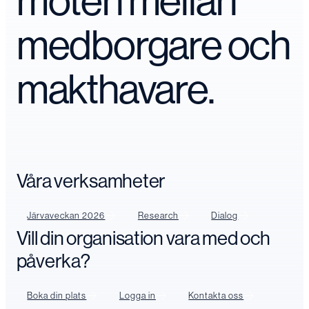
möten mellan
medborgare och
makthavare.
Våra verksamheter
Järvaveckan 2026
Research
Dialog
Vill din organisation vara med och
påverka?
Boka din plats
Logga in
Kontakta oss