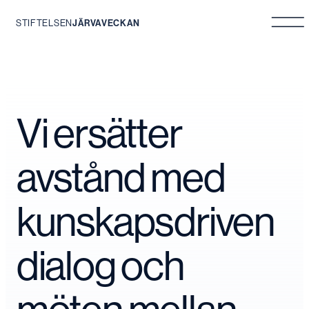
STIFTELSEN
JÄRVAVECKAN
Hoppa
till
innehåll
Vi ersätter
avstånd med
kunskapsdriven
dialog och