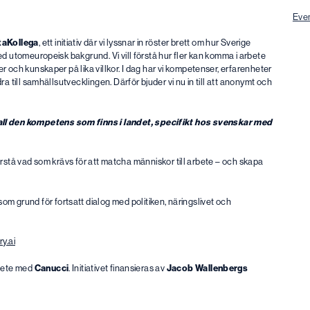
Eve
taKollega
, ett initiativ där vi lyssnar in röster brett om hur Sverige
ed utomeuropeisk bakgrund. Vi vill förstå hur fler kan komma i arbete
 och kunskaper på lika villkor. I dag har vi kompetenser, erfarenheter
a till samhällsutvecklingen. Därför bjuder vi nu in till att anonymt och
ll den kompetens som finns i landet, specifikt hos svenskar med
 förstå vad som krävs för att matcha människor till arbete – och skapa
grund för fortsatt dialog med politiken, näringslivet och
y.ai
bete med
Canucci
. Initiativet finansieras av
Jacob Wallenbergs