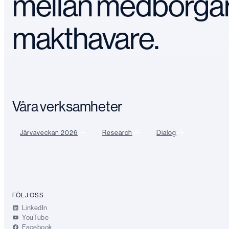
mellan medborga
makthavare.
Våra verksamheter
Järvaveckan 2026
Research
Dialog
FÖLJ OSS
LinkedIn
YouTube
Facebook