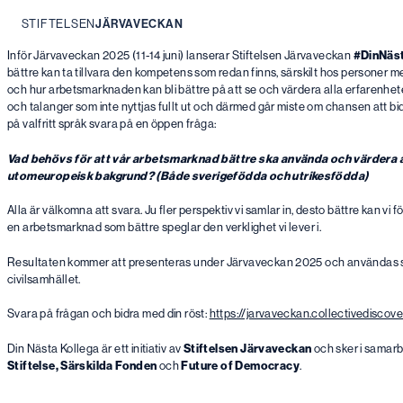
STIFTELSEN
JÄRVAVECKAN
Hoppa
Inför Järvaveckan 2025 (11-14 juni) lanserar Stiftelsen Järvaveckan
#DinNäs
till
bättre kan ta tillvara den kompetens som redan finns, särskilt hos personer m
innehåll
och hur arbetsmarknaden kan bli bättre på att se och värdera alla erfarenheter
och talanger som inte nyttjas fullt ut och därmed går miste om chansen att bidr
på valfritt språk svara på en öppen fråga:
Vad behövs för att vår arbetsmarknad bättre ska använda och värdera a
utomeuropeisk bakgrund? (Både sverigefödda och utrikesfödda)
Alla är välkomna att svara. Ju fler perspektiv vi samlar in, desto bättre kan vi
en arbetsmarknad som bättre speglar den verklighet vi lever i.
Resultaten kommer att presenteras under Järvaveckan 2025 och användas som 
civilsamhället.
Svara på frågan och bidra med din röst:
https://jarvaveckan.collectivediscover
Din Nästa Kollega är ett initiativ av
Stiftelsen Järvaveckan
och sker i samar
Stiftelse, Särskilda Fonden
och
Future of Democracy
.