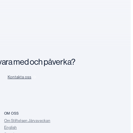
n vara med och påverka?
Kontakta oss
OM OSS
Om Stiftelsen Järvaveckan
English