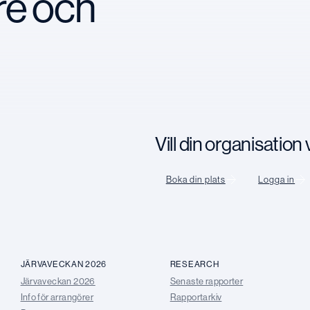
re och
Vill din organisatio
Boka din plats
Logga in
JÄRVAVECKAN 2026
RESEARCH
Järvaveckan 2026
Senaste rapporter
Info för arrangörer
Rapportarkiv