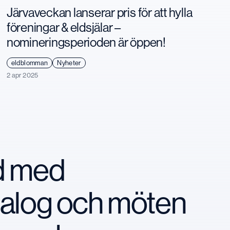
Järvaveckan lanserar pris för att hylla
föreningar & eldsjälar –
nomineringsperioden är öppen!
eldblomman
Nyheter
2 apr 2025
nd med
ialog och möten