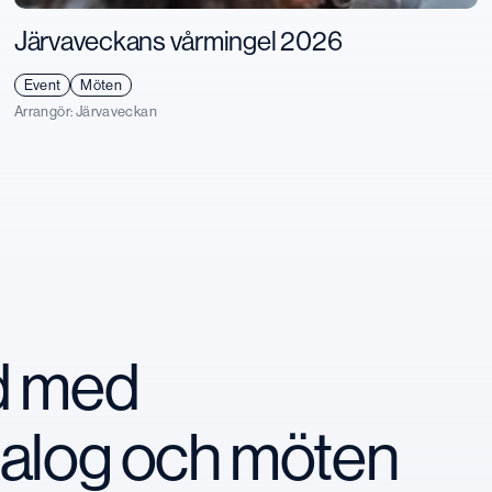
Järvaveckans vårmingel 2026
Event
Möten
Arrangör:
Järvaveckan
nd med
ialog och möten