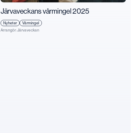
Järvaveckans vårmingel 2025
Nyheter
Vårmingel
Arrangör:
Järvaveckan