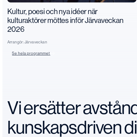
Kultur, poesi och nya idéer när
kulturaktörer möttes inför Järvaveckan
2026
Arrangör:
Järvaveckan
Se hela programmet
Vi ersätter avstå
kunskapsdriven d