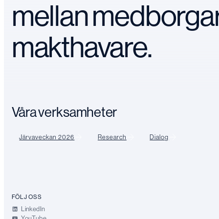
mellan medborga
makthavare.
Våra verksamheter
Järvaveckan 2026
Research
Dialog
FÖLJ OSS
LinkedIn
YouTube