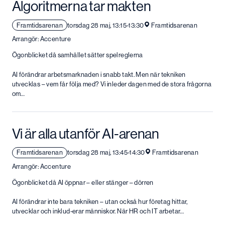
Algoritmerna tar makten
Framtidsarenan
torsdag 28 maj, 13:15-13:30
Framtidsarenan
Arrangör: Accenture
Ögonblicket då samhället sätter spelreglerna
AI förändrar arbetsmarknaden i snabb takt. Men när tekniken
utvecklas – vem får följa med? Vi inleder dagen med de stora frågorna
om…
Vi är alla utanför AI-arenan
Framtidsarenan
torsdag 28 maj, 13:45-14:30
Framtidsarenan
Arrangör: Accenture
Ögonblicket då AI öppnar – eller stänger – dörren
AI förändrar inte bara tekniken – utan också hur företag hittar,
utvecklar och inklud-erar människor. När HR och IT arbetar…