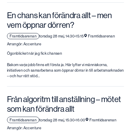
En chans kan förändra allt – men
vem öppnar dörren?
Framtidsarenan
torsdag 28 maj, 14:30-15:15
Framtidsarenan
Arrangör: Accenture
Ögonblicket när jag fick chansen
Bakom varje jobb finns ett första ja. Här lyfter vi människorna,
initiativen och samarbetena som öppnar dörrar in till arbetsmarknaden
– och hur rätt stöd…
Från algoritm till anställning – mötet
som kan förändra allt
Framtidsarenan
torsdag 28 maj, 15:30-16:00
Framtidsarenan
Arrangör: Accenture