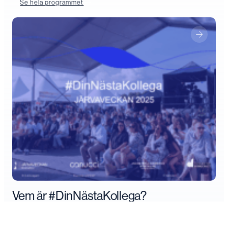
Se hela programmet
Vem är #DinNästaKollega?
#dinnästakollega
Arbetsmarknaden
inkludering
Kompetens
mångfald
näringsliv
Nyheter