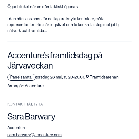
Ögonblicket när en dörr faktiskt öppnas
I den här sessionen får deltagare knyta kontakter, möta
representanter från när-ingslivet och ta konkreta steg mot jobb,
nätverk och framtida…
Accenture’s framtidsdag på
Järvaveckan
Panelsamtal
torsdag 28 maj, 13:20-20:00
Framtidsarenan
Arrangör: Accenture
KONTAKT TÄLTYTA
Sara Barwary
Accenture
sara.barwary@accenture.com