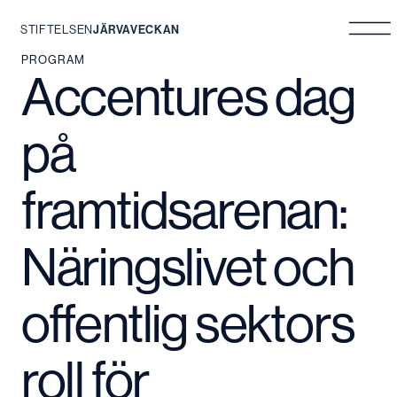
STIFTELSEN
JÄRVAVECKAN
Hoppa
PROGRAM
Accentures dag
till
innehåll
på
framtidsarenan:
Näringslivet och
offentlig sektors
roll för