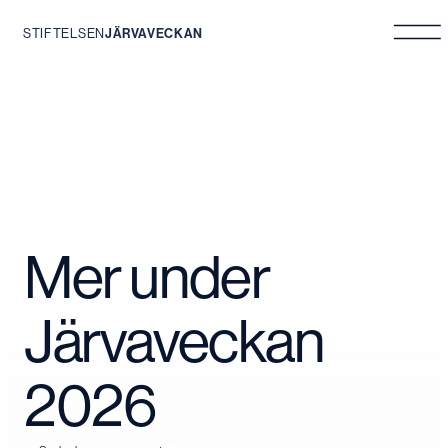
STIFTELSEN
JÄRVAVECKAN
Hoppa
till
innehåll
Mer under
Järvaveckan
2026