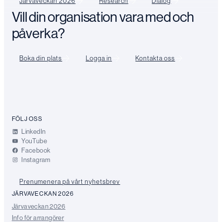
Järvaveckan 2026
Research
Dialog
Vill din organisation vara med och
påverka?
Boka din plats
Logga in
Kontakta oss
FÖLJ OSS
LinkedIn
YouTube
Facebook
Instagram
Prenumenera på vårt nyhetsbrev
JÄRVAVECKAN 2026
Järvaveckan 2026
Info för arrangörer