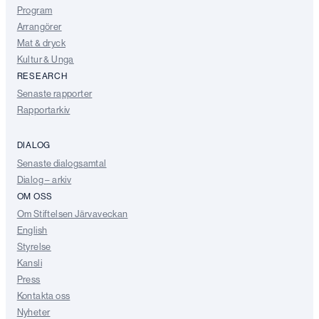
Program
Arrangörer
Mat & dryck
Kultur & Unga
RESEARCH
Senaste rapporter
Rapportarkiv
DIALOG
Senaste dialogsamtal
Dialog – arkiv
OM OSS
Om Stiftelsen Järvaveckan
English
Styrelse
Kansli
Press
Kontakta oss
Nyheter