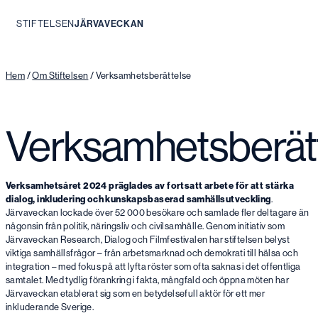
STIFTELSEN
JÄRVAVECKAN
Hoppa
till
innehåll
Hem
/
Om Stiftelsen
/
Verksamhetsberättelse
Verksamhetsberät
Verksamhetsåret 2024 präglades av fortsatt arbete för att stärka
dialog, inkludering och kunskapsbaserad samhällsutveckling
.
Järvaveckan lockade över 52 000 besökare och samlade fler deltagare än
någonsin från politik, näringsliv och civilsamhälle. Genom initiativ som
Järvaveckan Research, Dialog och Filmfestivalen har stiftelsen belyst
viktiga samhällsfrågor – från arbetsmarknad och demokrati till hälsa och
integration – med fokus på att lyfta röster som ofta saknas i det offentliga
samtalet. Med tydlig förankring i fakta, mångfald och öppna möten har
Järvaveckan etablerat sig som en betydelsefull aktör för ett mer
inkluderande Sverige.