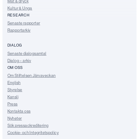
Mat & dryck
Kultur & Unga
RESEARCH
Senaste rapporter
Rapportarkiv
DIALOG
Senaste dialogsamtal
Dialog – arkiv
OM OSS
Om Stiftelsen Järvaveckan
English
Styrelse
Kansli
Press
Kontakta oss
Nyheter
Sök pressackreditering
Cookie- och Integritetspolicy