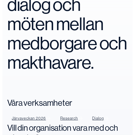
dialog och
möten mellan
medborgare och
makthavare.
Våra verksamheter
Järvaveckan 2026
Research
Dialog
Vill din organisation vara med och