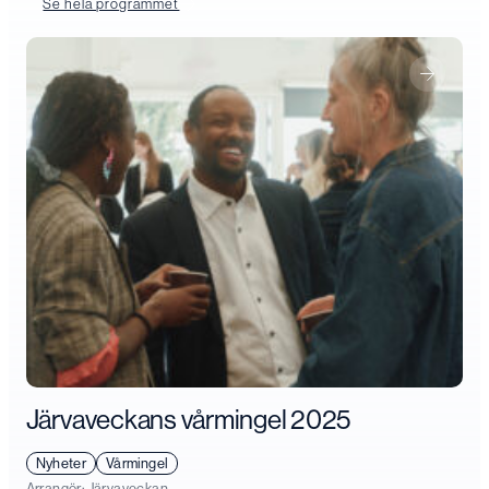
Se hela programmet
Järvaveckans vårmingel 2025
Nyheter
Vårmingel
Arrangör:
Järvaveckan