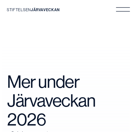
STIFTELSEN
JÄRVAVECKAN
Hoppa
till
innehåll
Mer under
Järvaveckan
2026