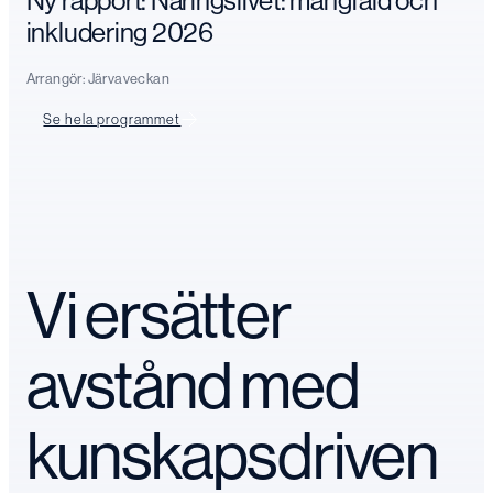
Ny rapport: Näringslivet: mångfald och
inkludering 2026
Arrangör:
Järvaveckan
Se hela programmet
Vi ersätter
avstånd med
kunskapsdriven