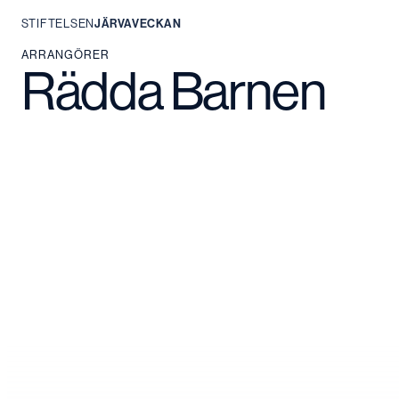
STIFTELSEN
JÄRVAVECKAN
Hoppa
ARRANGÖRER
Rädda Barnen
till
innehåll