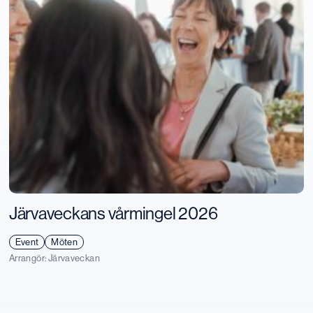
Järvaveckans vårmingel 2026
Event
Möten
Arrangör:
Järvaveckan