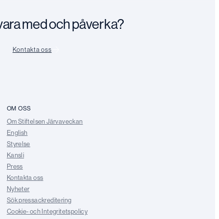
n vara med och påverka?
Kontakta oss
OM OSS
Om Stiftelsen Järvaveckan
English
Styrelse
Kansli
Press
Kontakta oss
Nyheter
Sök pressackreditering
Cookie- och Integritetspolicy