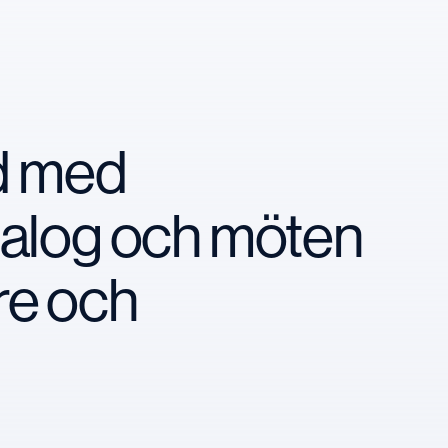
nd med
ialog och möten
re och