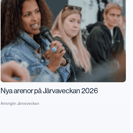
Nya arenor på Järvaveckan 2026
Arrangör:
Järvaveckan