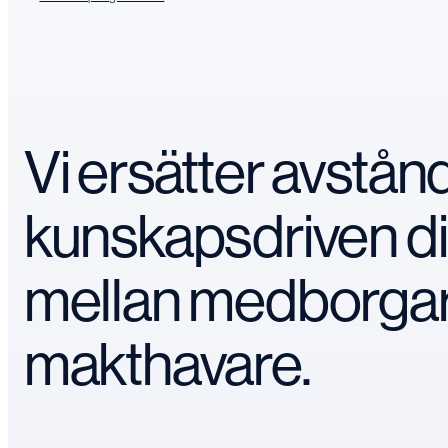
Vi ersätter avstå
kunskapsdriven d
mellan medborga
makthavare.