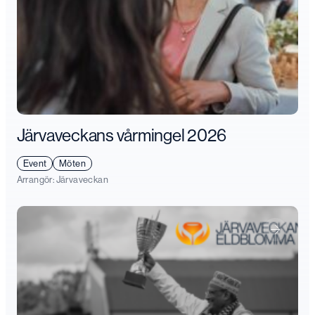
Järvaveckans vårmingel 2026
Event
Möten
Arrangör:
Järvaveckan