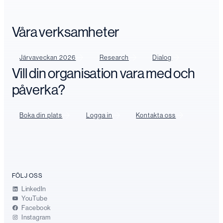
Våra verksamheter
Järvaveckan 2026
Research
Dialog
Vill din organisation vara med och
påverka?
Boka din plats
Logga in
Kontakta oss
FÖLJ OSS
LinkedIn
YouTube
Facebook
Instagram