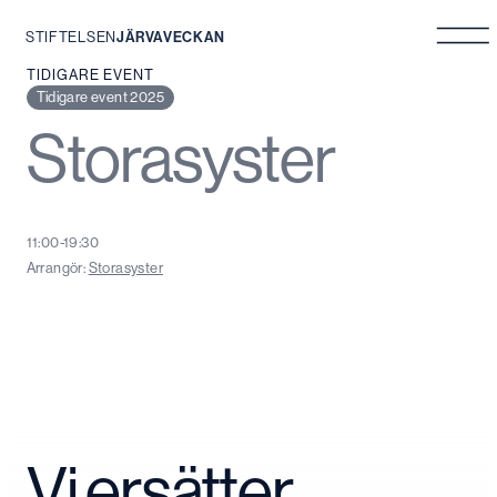
STIFTELSEN
JÄRVAVECKAN
Hoppa
TIDIGARE EVENT
till
Tidigare event 2025
innehåll
Storasyster
11:00-19:30
Arrangör:
Storasyster
Vi ersätter