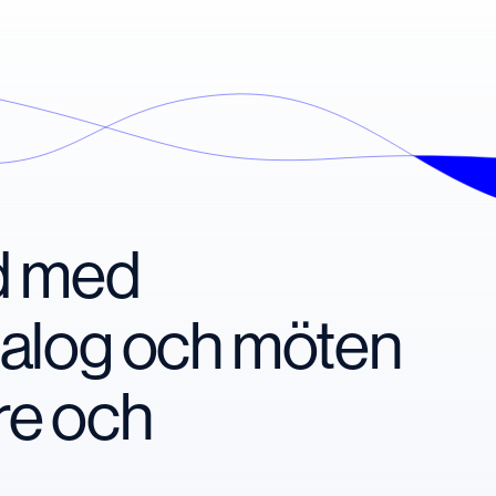
nd med
ialog och möten
re och