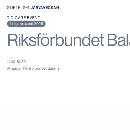
STIFTELSEN
JÄRVAVECKAN
Hoppa
TIDIGARE EVENT
till
Tidigare event 2025
innehåll
Riksförbundet Ba
11:00-19:30
Arrangör:
Riksförbundet Balans