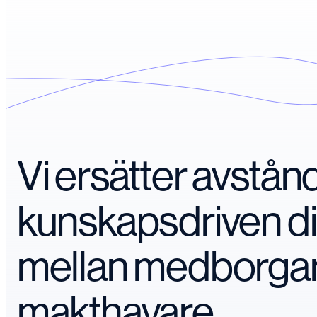
Vi ersätter avstå
kunskapsdriven d
mellan medborga
makthavare.