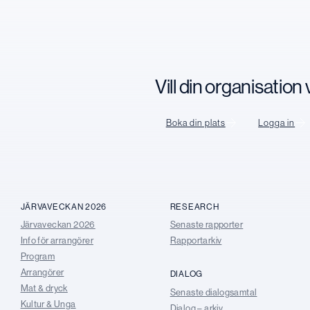
Vill din organisatio
Boka din plats
Logga in
JÄRVAVECKAN 2026
RESEARCH
Järvaveckan 2026
Senaste rapporter
Info för arrangörer
Rapportarkiv
Program
Arrangörer
DIALOG
Mat & dryck
Senaste dialogsamtal
Kultur & Unga
Dialog – arkiv