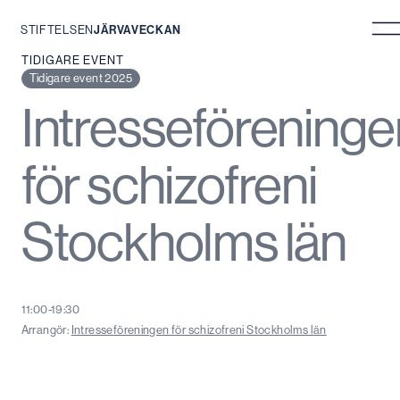
STIFTELSEN
JÄRVAVECKAN
Hoppa
TIDIGARE EVENT
till
Tidigare event 2025
innehåll
Intresseföreninge
för schizofreni
Stockholms län
11:00-19:30
Arrangör:
Intresseföreningen för schizofreni Stockholms län