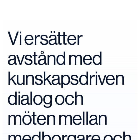
Vi ersätter
avstånd med
kunskapsdriven
dialog och
möten mellan
medborgare och