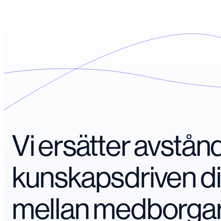
Vi ersätter avstå
kunskapsdriven d
mellan medborga