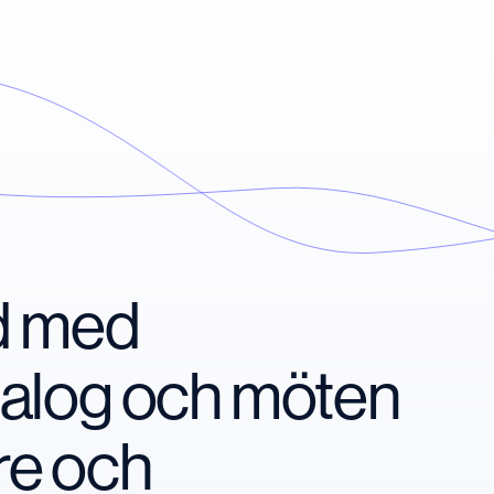
nd med
ialog och möten
re och