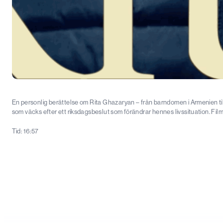
En personlig berättelse om Rita Ghazaryan – från barndomen i Armenien till
som väcks efter ett riksdagsbeslut som förändrar hennes livssituation. Fi
Tid: 16:57