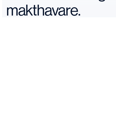
makthavare.
Våra verksamheter
Järvaveckan 2026
Research
Dialog
FÖLJ OSS
LinkedIn
YouTube
Facebook
Instagram