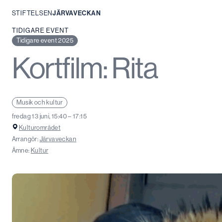
STIFTELSEN
JÄRVAVECKAN
Hoppa
TIDIGARE EVENT
till
Tidigare event 2025
innehåll
Kortfilm: Rita
Musik och kultur
fredag 13 juni, 15:40 – 17:15
Kulturområdet
Arrangör:
Järvaveckan
Ämne:
Kultur