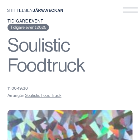
STIFTELSEN
JÄRVAVECKAN
Hoppa
TIDIGARE EVENT
till
Tidigare event 2025
innehåll
Soulistic
Foodtruck
11:00-19:30
Arrangör:
Soulistic Food Truck