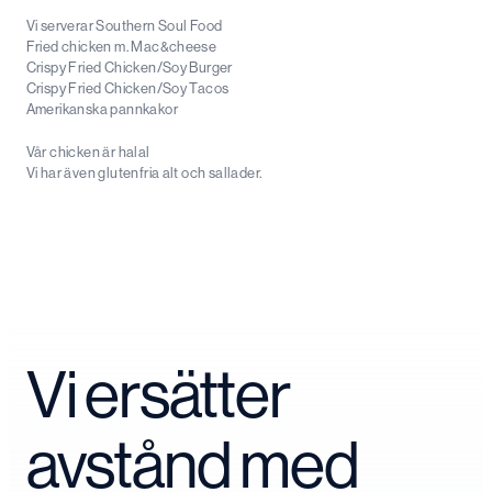
Vi serverar Southern Soul Food
Fried chicken m. Mac&cheese
Crispy Fried Chicken/Soy Burger
Crispy Fried Chicken/Soy Tacos
Amerikanska pannkakor
Vår chicken är halal
Vi har även glutenfria alt och sallader.
Vi ersätter
avstånd med