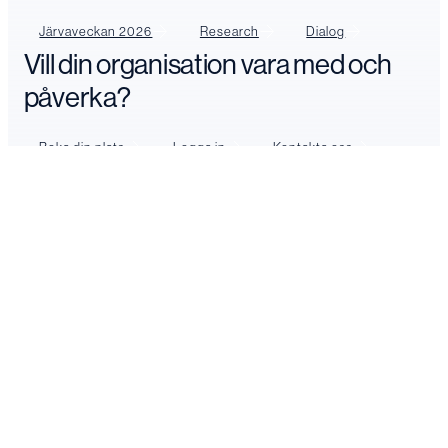
Järvaveckan 2026
Research
Dialog
Vill din organisation vara med och
påverka?
Boka din plats
Logga in
Kontakta oss
FÖLJ OSS
LinkedIn
YouTube
Facebook
Instagram
Prenumenera på vårt nyhetsbrev
JÄRVAVECKAN 2026
Järvaveckan 2026