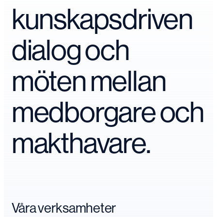
kunskapsdriven
dialog och
möten mellan
medborgare och
makthavare.
Våra verksamheter