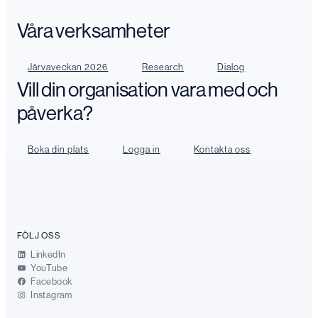
Våra verksamheter
Järvaveckan 2026
Research
Dialog
Vill din organisation vara med och
påverka?
Boka din plats
Logga in
Kontakta oss
FÖLJ OSS
LinkedIn
YouTube
Facebook
Instagram