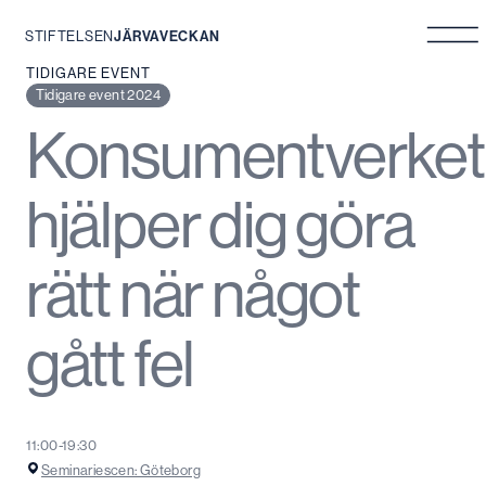
STIFTELSEN
JÄRVAVECKAN
Hoppa
TIDIGARE EVENT
till
Tidigare event 2024
innehåll
Konsumentverket
hjälper dig göra
rätt när något
gått fel
11:00-19:30
Seminariescen: Göteborg