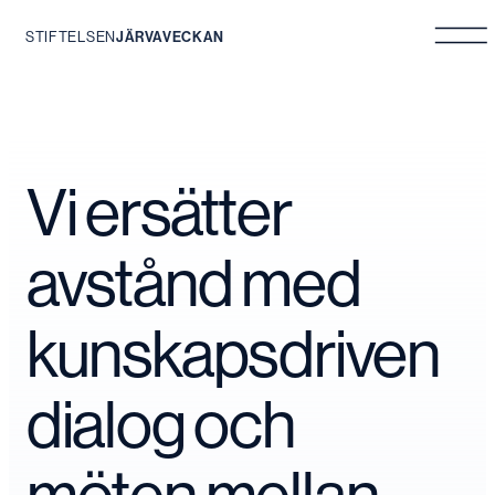
STIFTELSEN
JÄRVAVECKAN
Hoppa
till
innehåll
Vi ersätter
avstånd med
kunskapsdriven
dialog och