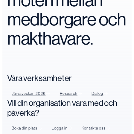
möten mellan
medborgare och
makthavare.
Våra verksamheter
Järvaveckan 2026
Research
Dialog
Vill din organisation vara med och
påverka?
Boka din plats
Logga in
Kontakta oss