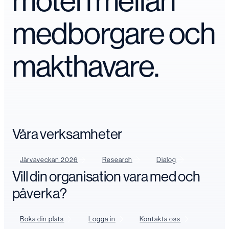
möten mellan
medborgare och
makthavare.
Våra verksamheter
Järvaveckan 2026
Research
Dialog
Vill din organisation vara med och
påverka?
Boka din plats
Logga in
Kontakta oss