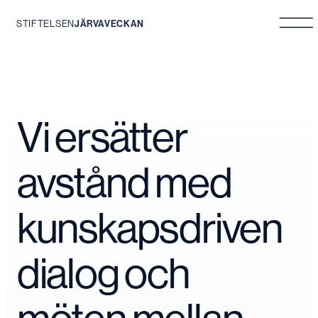
STIFTELSEN
JÄRVAVECKAN
Hoppa
till
innehåll
Vi ersätter
avstånd med
kunskapsdriven
dialog och