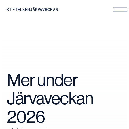
STIFTELSEN
JÄRVAVECKAN
Hoppa
till
innehåll
Mer under
Järvaveckan
2026